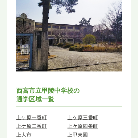
西宮市立甲陵中学校の
通学区域一覧
上ケ原一番町
上ケ原三番町
上ケ原二番町
上ケ原四番町
上大市
上甲東園