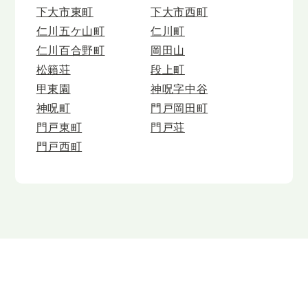
下大市東町
下大市西町
仁川五ケ山町
仁川町
仁川百合野町
岡田山
松籟荘
段上町
甲東園
神呪字中谷
神呪町
門戸岡田町
門戸東町
門戸荘
門戸西町