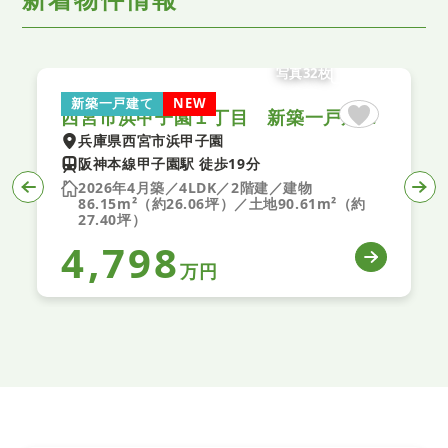
写真32枚
新築一戸建て
NEW
西宮市浜甲子園１丁目 新築一戸建て １期 １号棟
兵庫県西宮市浜甲子園
阪神本線甲子園駅 徒歩19分
2026年4月築／4LDK／2階建／建物
86.15m²（約26.06坪）／土地90.61m²（約
27.40坪）
4,798
万円