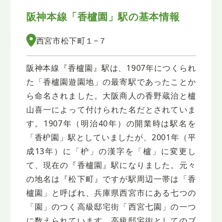
阪神本線「香櫨園」駅の基本情報
西宮市松下町１−７
阪神本線『香櫨園』駅は、1907年につくられ
た「香櫨園遊園地」の最寄駅であったことか
ら命名されました。大阪商人の香野蔵治と櫨
山喜一によって付けられた名だとされていま
す。1907年（明治40年）の開業時は駅名を
「香枦園」駅としていましたが、2001年（平
成13年）に「枦」の漢字を「櫨」に変更し
て、現在の『香櫨園』駅になりました。元々
の地名は『松下町』ですが駅周辺一帯は「香
櫨園」と呼ばれ、兵庫県西宮市にある七つの
「園」のつく高級邸宅街「西宮七園」の一つ
に数えられています。高級邸宅街としてのブ