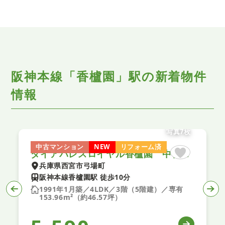
阪神本線「香櫨園」駅の新着物件
情報
写真7枚
中古マンション
NEW
リフォーム済
ダイアパレスロイヤル香櫨園 中古マンション
兵庫県西宮市弓場町
阪神本線香櫨園駅 徒歩10分
1991年1月築／4LDK／3階（5階建）／専有
153.96m²（約46.57坪）