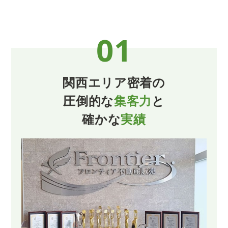
01
関西エリア密着の
圧倒的な
集客力
と
確かな
実績