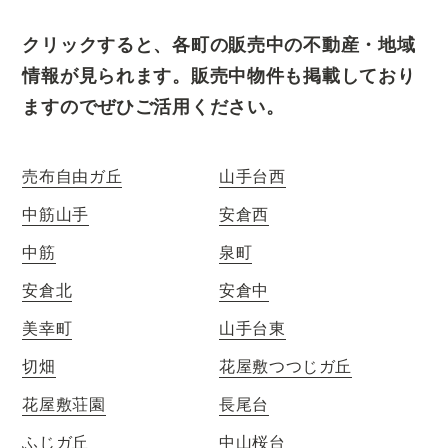
クリックすると、各町の販売中の不動産・地域
情報が見られます。販売中物件も掲載しており
ますのでぜひご活用ください。
売布自由ガ丘
山手台西
中筋山手
安倉西
中筋
泉町
安倉北
安倉中
美幸町
山手台東
切畑
花屋敷つつじガ丘
花屋敷荘園
長尾台
ふじガ丘
中山桜台