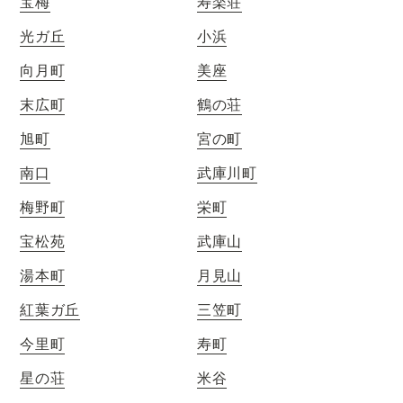
宝梅
寿楽荘
光ガ丘
小浜
向月町
美座
末広町
鶴の荘
旭町
宮の町
南口
武庫川町
梅野町
栄町
宝松苑
武庫山
湯本町
月見山
紅葉ガ丘
三笠町
今里町
寿町
星の荘
米谷