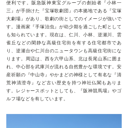
便利です。阪急阪神東宝グループの創始者『小林一
三』が手掛けた『宝塚歌劇団』の本拠地である『宝塚
大劇場』があり、歌劇の街としてのイメージが強いで
す。漫画家『手塚治虫』が幼少期を過ごした町として
も知られています。現在は、仁川、小林、逆瀬川、雲
雀丘などの閑静な高級住宅街を有する住宅都市であ
り、逆瀬台や仁川台のニュータウンも高級住宅街にな
ります。周辺は、西を六甲山系、北は長尾山系に囲ま
れ、中心部を武庫川が流れる自然豊かな環境です。安
産祈願の『中山寺』やかまどの神様として有名な『清
荒神清澄寺』など古い歴史を持つ神社仏閣もありま
す。レジャースポットとしても、『阪神競馬場』やゴ
ルフ場などを有しています。