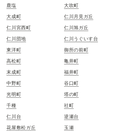
鹿塩
大吹町
大成町
仁川月見ガ丘
仁川宮西町
仁川旭ガ丘
仁川団地
仁川うぐいす台
東洋町
御所の前町
高松町
亀井町
末成町
福井町
中野町
谷口町
光明町
塔の町
千種
社町
仁川台
逆瀬台
花屋敷松ガ丘
玉瀬