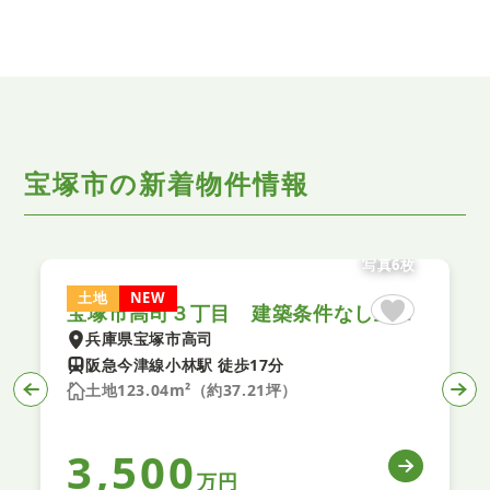
宝塚市の新着物件情報
写真6枚
土地
NEW
宝塚市高司３丁目 建築条件なし土地 １期 ２号地
兵庫県宝塚市高司
阪急今津線小林駅 徒歩17分
土地123.14m²（約37.24坪）
3,500
万円