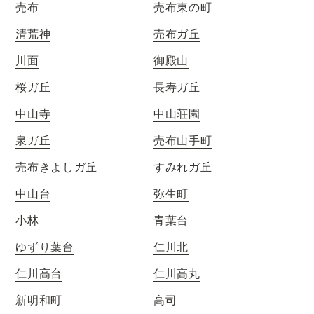
売布
売布東の町
清荒神
売布ガ丘
川面
御殿山
桜ガ丘
長寿ガ丘
中山寺
中山荘園
泉ガ丘
売布山手町
売布きよしガ丘
すみれガ丘
中山台
弥生町
小林
青葉台
ゆずり葉台
仁川北
仁川高台
仁川高丸
新明和町
高司