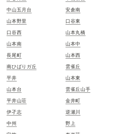
中山五月台
安倉南
山本野里
口谷東
口谷西
山本丸橋
山本南
山本中
長尾町
山本西
南ひばりガ丘
雲雀丘
平井
山本東
山本台
雲雀丘山手
平井山荘
金井町
伊孑志
逆瀬川
中州
野上