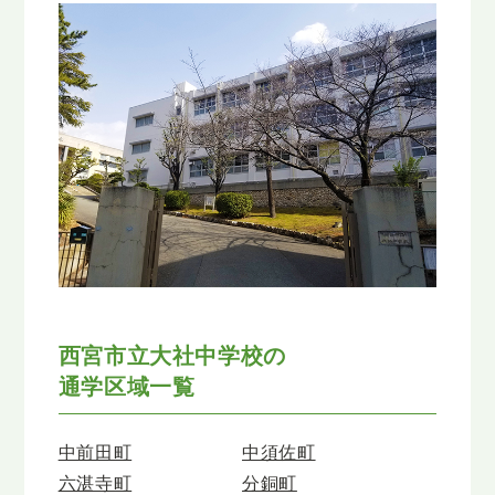
西宮市立大社中学校の
通学区域一覧
中前田町
中須佐町
六湛寺町
分銅町