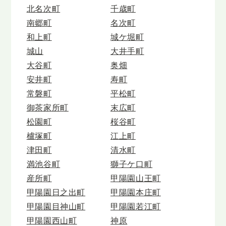
北名次町
千歳町
南郷町
名次町
和上町
城ケ堀町
城山
大井手町
大谷町
奥畑
安井町
寿町
常磐町
平松町
御茶家所町
末広町
松園町
桜谷町
櫨塚町
江上町
津田町
清水町
満池谷町
獅子ケ口町
産所町
甲陽園山王町
甲陽園日之出町
甲陽園本庄町
甲陽園目神山町
甲陽園若江町
甲陽園西山町
神原