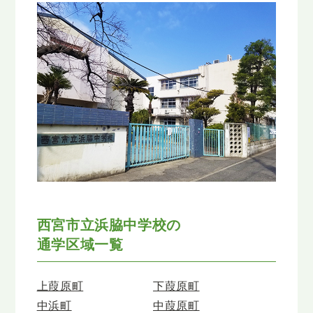
西宮市立浜脇中学校の
通学区域一覧
上葭原町
下葭原町
中浜町
中葭原町