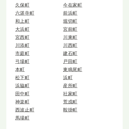
久保町
今在家町
六湛寺町
前浜町
和上町
堀切町
大浜町
宮前町
宮西町
川東町
川添町
川西町
市庭町
建石町
弓場町
戸田町
本町
東鳴尾町
松下町
浜町
浜脇町
産所町
田中町
社家町
神楽町
荒戎町
西波止町
鞍掛町
馬場町