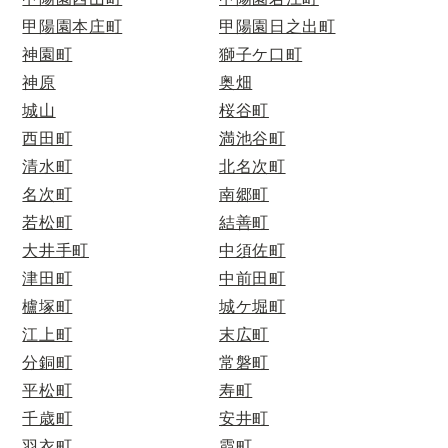
甲陽園本庄町
甲陽園日之出町
神園町
獅子ケ口町
神原
奥畑
城山
桜谷町
西田町
満池谷町
清水町
北名次町
名次町
南郷町
若松町
結善町
大井手町
中須佐町
津田町
中前田町
櫨塚町
城ケ堀町
江上町
末広町
分銅町
常磐町
平松町
寿町
千歳町
安井町
羽衣町
霞町