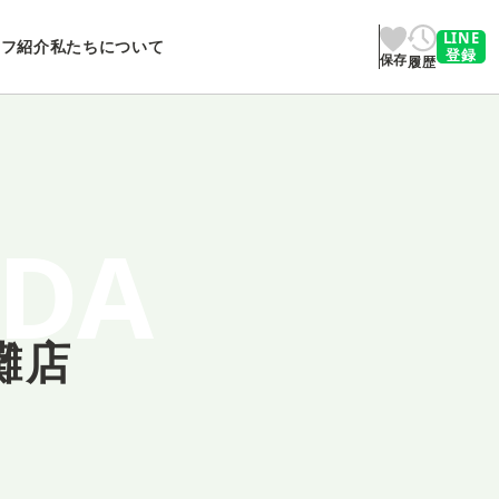
LINE
ッフ紹介
私たちについて
登録
保存
履歴
ADA
灘店