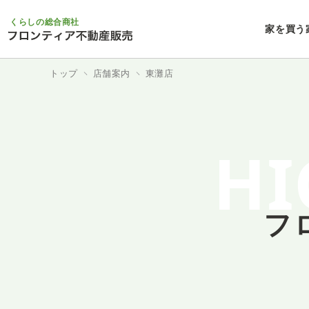
くらしの総合商社
家を買う
トップ
店舗案内
東灘店
HI
フ