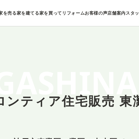
家を売る
家を建てる
家を買ってリフォーム
お客様の声
店舗案内
スタ
GASHIN
ロンティア住宅販売 東