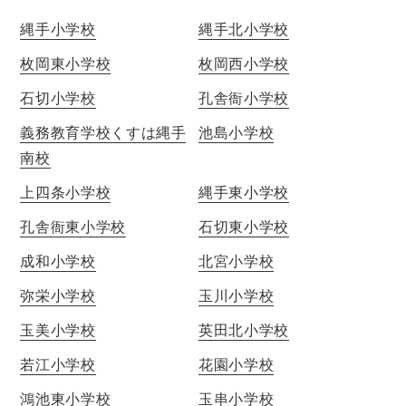
縄手小学校
縄手北小学校
枚岡東小学校
枚岡西小学校
石切小学校
孔舎衙小学校
義務教育学校くすは縄手
池島小学校
南校
上四条小学校
縄手東小学校
孔舎衙東小学校
石切東小学校
成和小学校
北宮小学校
弥栄小学校
玉川小学校
玉美小学校
英田北小学校
若江小学校
花園小学校
鴻池東小学校
玉串小学校