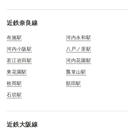
近鉄奈良線
布施駅
河内永和駅
河内小阪駅
八戸ノ里駅
若江岩田駅
河内花園駅
東花園駅
瓢箪山駅
枚岡駅
額田駅
石切駅
近鉄大阪線