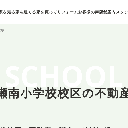
家を売る
家を建てる
家を買ってリフォーム
お客様の声
店舗案内
スタ
学校
SCHOOL
瀬南小学校校区の
不動