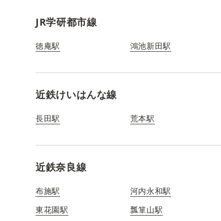
JR学研都市線
徳庵駅
鴻池新田駅
近鉄けいはんな線
長田駅
荒本駅
近鉄奈良線
布施駅
河内永和駅
東花園駅
瓢箪山駅