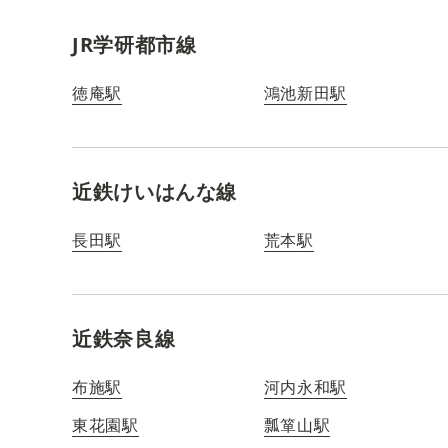
JR学研都市線
徳庵駅
鴻池新田駅
近鉄けいはんな線
長田駅
荒本駅
近鉄奈良線
布施駅
河内永和駅
東花園駅
瓢箪山駅