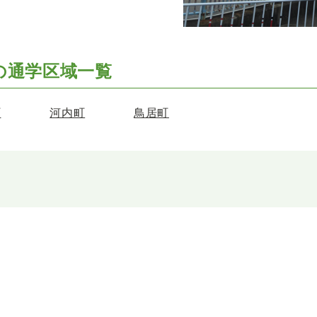
の
通学区域一覧
町
河内町
鳥居町