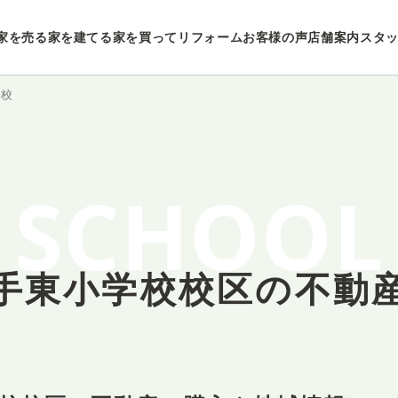
家を売る
家を建てる
家を買ってリフォーム
お客様の声
店舗案内
スタ
学校
SCHOOL
手東小学校校区の
不動