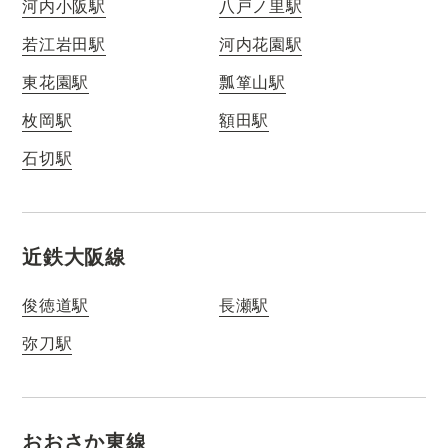
河内小阪駅
八戸ノ里駅
若江岩田駅
河内花園駅
東花園駅
瓢箪山駅
枚岡駅
額田駅
石切駅
近鉄大阪線
俊徳道駅
長瀬駅
弥刀駅
おおさか東線