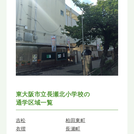
東大阪市立長瀬北小学校の
通学区域一覧
吉松
柏田東町
衣摺
長瀬町