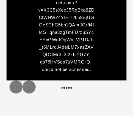
net.com/?
v=X3C5sXecJ5RqBxa8ZD
ClWHWZ4YIElT2lm8rqUG
GcSChG5bn1QAmJGr94I
MSHqna8zgTmFUrzuSYc
FYnGWuIOgWv_VP1DJL
_t6MLrdJ4dejLM7xasZAV
QDCMr3_3I2zblYG7Y-
gs79HVSop7uVMRO-Q..
could not be accessed.
←
→
●
●
●
●
●