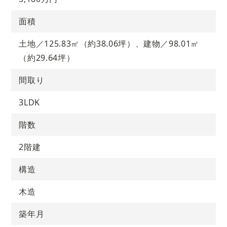
面積
土地／125.83㎡（約38.06坪）、建物／98.01㎡
（約29.64坪）
間取り
3LDK
階数
2階建
構造
木造
築年月