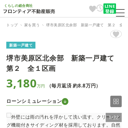
くらしの総合商社
LINE
登録
トップ
家を買う
堺市美原区北余部 新築一戸建て 第２ 全１
新築一戸建て
堺市美原区北余部 新築一戸建て
第２ 全１区画
3,180
（毎月返済 約
8.8万円
）
万円
ローンシミュレーション
2
1/22
3