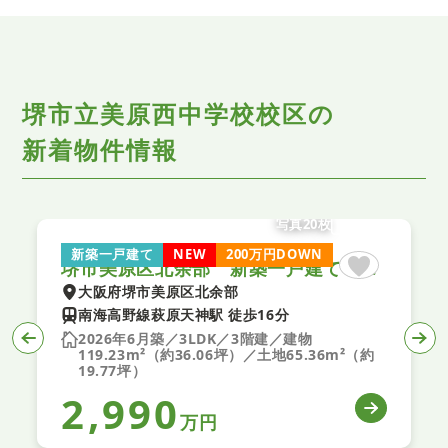
堺市立美原西中学校校区の
新着物件情報
写真20枚
新築一戸建て
NEW
200万円DOWN
堺市美原区北余部 新築一戸建て 全１区画
大阪府堺市美原区北余部
南海高野線萩原天神駅 徒歩16分
2026年6月築／3LDK／3階建／建物
119.23m²（約36.06坪）／土地65.36m²（約
19.77坪）
2,990
万円