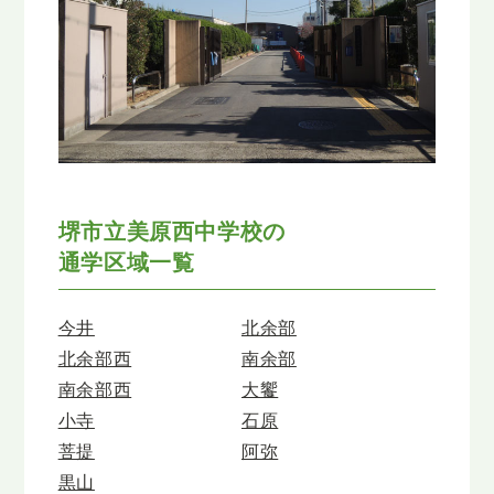
堺市立美原西中学校の
通学区域一覧
今井
北余部
北余部西
南余部
南余部西
大饗
小寺
石原
菩提
阿弥
黒山