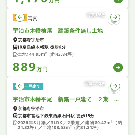
万円
写真1/6枚
土地
宇治市木幡檜尾 建築条件無し土地
京都府宇治市
JR奈良線木幡駅 徒歩6分
土地144.95m²（約43.84坪）
889
万円
写真1/18枚
新築一戸建て
宇治市木幡平尾 新築一戸建て ２期 全１区画
京都府宇治市
京都市営地下鉄東西線石田駅 徒歩15分
2026年8月築／3LDK／2階建／建物80.42m²（約
24.32坪）／土地103.53m²（約31.31坪）