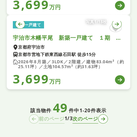
3,699
万円
写真1/18枚
新築一戸建て
宇治市木幡平尾 新築一戸建て １期 全１区画
京都府宇治市
京都市営地下鉄東西線石田駅 徒歩15分
2026年8月築／3LDK／2階建／建物83.04m²（約
25.11坪）／土地104.57m²（約31.63坪）
3,699
万円
49
該当物件
件中
1-20件表示
1/3
前のページ
次のページ