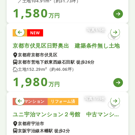
／土地104.91m²（約31.73坪）
1,580
万円
写真1/6枚
土地
NEW
京都市伏見区日野奥出 建築条件無し土地
京都府京都市伏見区
京都市営地下鉄東西線石田駅 徒歩26分
土地152.29m²（約46.06坪）
1,980
万円
写真1/39枚
中古マンション
リフォーム済
ユニ宇治マンション２号館 中古マンション
京都府宇治市
京阪宇治線木幡駅 徒歩2分