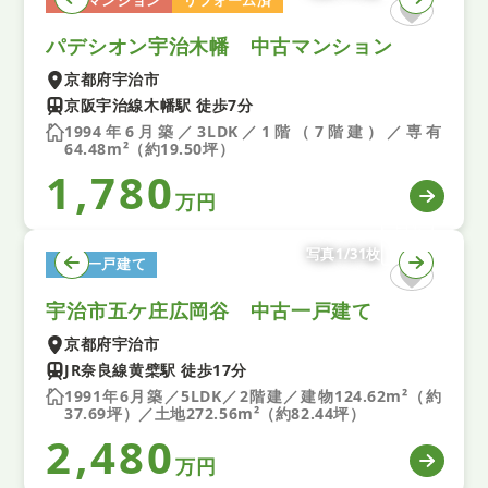
パデシオン宇治木幡 中古マンション
京都府宇治市
京阪宇治線木幡駅 徒歩7分
1994年6月築／3LDK／1階（7階建）／専有
64.48m²（約19.50坪）
1,780
万円
写真1/31枚
中古一戸建て
宇治市五ケ庄広岡谷 中古一戸建て
京都府宇治市
JR奈良線黄檗駅 徒歩17分
1991年6月築／5LDK／2階建／建物124.62m²（約
37.69坪）／土地272.56m²（約82.44坪）
2,480
万円