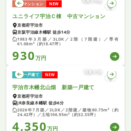
写真1/19枚
中古マンション
NEW
ユニライフ宇治Ｃ棟 中古マンション
京都府宇治市
京阪宇治線木幡駅 徒歩14分
1983年3月築／3LDK／2階（7階建）／専有
61.08m²（約18.47坪）
930
万円
写真1/1枚
新築一戸建て
NEW
宇治市木幡北山畑 新築一戸建て
京都府宇治市
JR奈良線木幡駅 徒歩6分
2026年7月築／3LDK／2階建／建物80.75m²（約
24.42坪）／土地106.95m²（約32.35坪）
4,350
万円