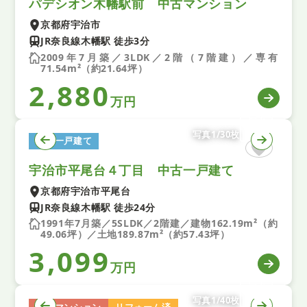
パデシオン木幡駅前 中古マンション
京都府宇治市
JR奈良線木幡駅 徒歩3分
2009年7月築／3LDK／2階（7階建）／専有
71.54m²（約21.64坪）
2,880
万円
写真1/30枚
中古一戸建て
宇治市平尾台４丁目 中古一戸建て
京都府宇治市平尾台
JR奈良線木幡駅 徒歩24分
1991年7月築／5SLDK／2階建／建物162.19m²（約
49.06坪）／土地189.87m²（約57.43坪）
3,099
万円
写真1/40枚
中古マンション
リフォーム済