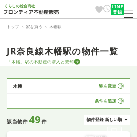
くらしの総合商社
LINE
登録
トップ
家を買う
木幡駅
JR奈良線木幡駅の物件一覧
「木幡」駅の不動産の購入と売却
駅を変更
木幡
条件を追加
49
該当物件
件