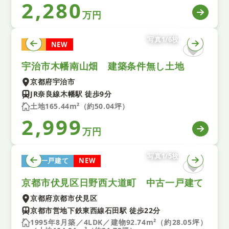
2,280
万円
写真1/6枚
土地
NEW
宇治市木幡南山畑 建築条件無し土地
京都府宇治市
JR奈良線木幡駅 徒歩9分
土地165.44m²（約50.04坪）
2,999
万円
写真1/5枚
中古一戸建て
NEW
京都市伏見区日野西大道町 中古一戸建て
京都府京都市伏見区
京都市営地下鉄東西線石田駅 徒歩22分
1995年8月築／4LDK／建物92.74m²（約28.05坪）