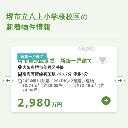
堺市立八上小学校校区の
新着物件情報
写真21枚
新築一戸建て
堺市美原区菩提 新築一戸建て ２期 全１区画
大阪府堺市美原区菩提
南海高野線初芝駅 バス7分 停歩5分
2026年11月築／2SLDK／2階建／建物
92.74m²（約28.05坪）／土地82.19m²（約
24.86坪）
2,980
万円