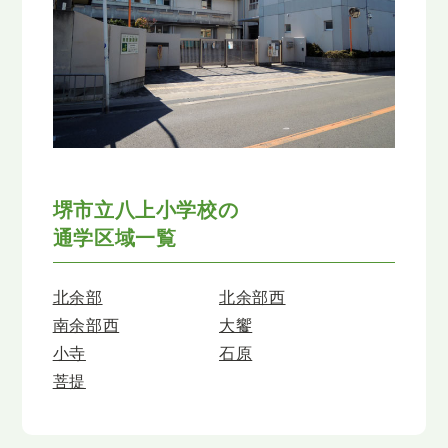
堺市立八上小学校の
通学区域一覧
北余部
北余部西
南余部西
大饗
小寺
石原
菩提