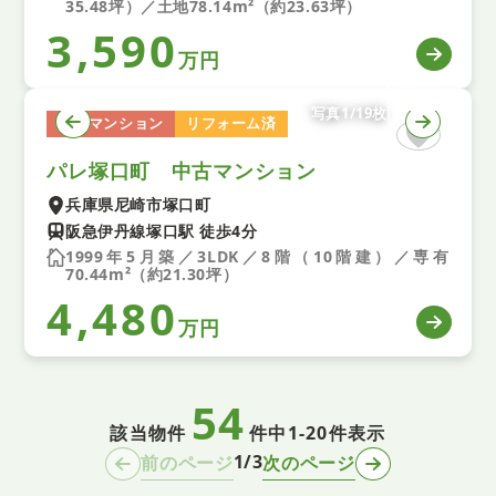
35.48坪）／土地78.14m²（約23.63坪）
3,590
万円
写真1/19枚
中古マンション
リフォーム済
パレ塚口町 中古マンション
兵庫県尼崎市塚口町
阪急伊丹線塚口駅 徒歩4分
1999年5月築／3LDK／8階（10階建）／専有
70.44m²（約21.30坪）
4,480
万円
54
該当物件
件中
1-20件表示
1/3
前のページ
次のページ