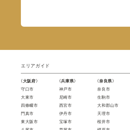
エリアガイド
〈大阪府〉
〈兵庫県〉
〈奈良県〉
守口市
神戸市
奈良市
大東市
尼崎市
生駒市
四條畷市
西宮市
大和郡山市
門真市
伊丹市
天理市
東大阪市
宝塚市
桜井市
八尾市
芦屋市
橿原市