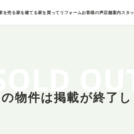
家を売る
家を建てる
家を買ってリフォーム
お客様の声
店舗案内
スタ
SOLD OU
しの物件は
掲載が終了し