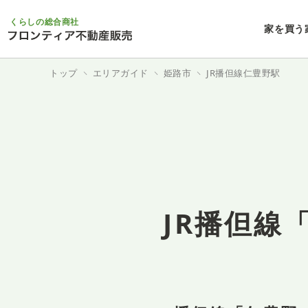
くらしの総合商社
家を買う
トップ
エリアガイド
姫路市
JR播但線仁豊野駅
JR播但線