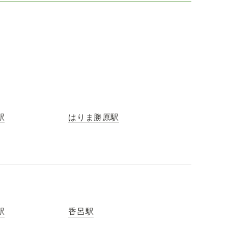
駅
はりま勝原駅
駅
香呂駅