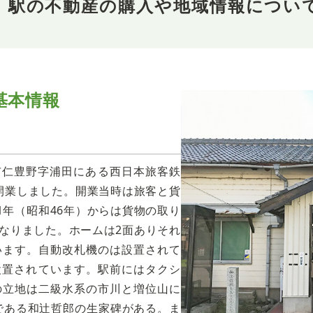
野」駅の不動産の購入や地域情報につい
基本情報
市仁豊野字浦田にある西日本旅客鉄
に開業しました。開業当時は旅客と貨
1年（昭和46年）からは貨物の取り
なりました。ホームは2面ありそれ
います。自動改札機のは設置されて
設置されています。駅前にはタクシ
の立地は二級水系の市川と増位山に
である和辻哲郎の生家碑がある。ま