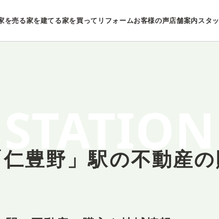
家を売る
家を建てる
家を買ってリフォーム
お客様の声
店舗案内
スタ
STATION
「仁豊野」駅の
不動産の