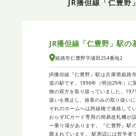
JR播但線「仁豊
JR播但線「仁豊野」駅の
姫路市仁豊野字浦田254番地2
JR播但線『仁豊野』駅は兵庫県姫路
道の駅です。1896年（明治29年）
物の双方を取り扱っていました。197
扱いを廃止し、旅客のみの取り扱いに
ぞれのホームへは跨線橋で連絡して
おらずICカード専用の簡易改札機が
ー乗り場があります。『仁豊野』駅
囲まれています。 駅周辺には哲学者