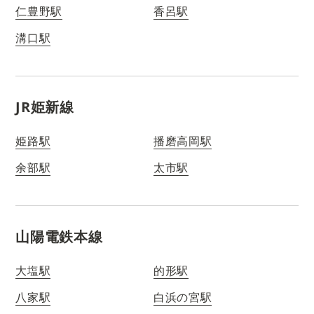
仁豊野駅
香呂駅
溝口駅
JR姫新線
姫路駅
播磨高岡駅
余部駅
太市駅
山陽電鉄本線
大塩駅
的形駅
八家駅
白浜の宮駅