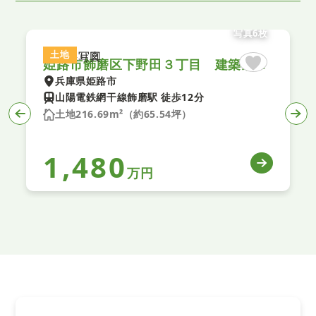
写真6枚
土地
姫路市飾磨区下野田３丁目 建築条件無し土地
兵庫県姫路市
山陽電鉄網干線飾磨駅 徒歩12分
土地216.69m²（約65.54坪）
1,480
万円