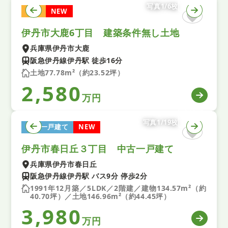
写真1/6枚
土地
NEW
伊丹市大鹿6丁目 建築条件無し土地
兵庫県伊丹市大鹿
阪急伊丹線伊丹駅 徒歩16分
土地77.78m²（約23.52坪）
2,580
万円
写真1/19枚
中古一戸建て
NEW
伊丹市春日丘３丁目 中古一戸建て
兵庫県伊丹市春日丘
阪急伊丹線伊丹駅 バス9分 停歩2分
1991年12月築／5LDK／2階建／建物134.57m²（約
40.70坪）／土地146.96m²（約44.45坪）
3,980
万円