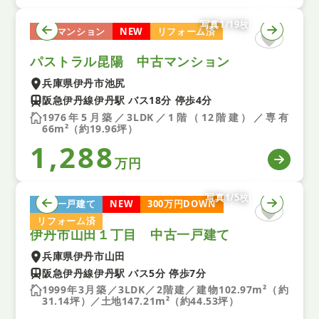
写真1/19枚
中古マンション
NEW
リフォーム済
パストラル昆陽 中古マンション
兵庫県伊丹市池尻
阪急伊丹線伊丹駅 バス18分 停歩4分
1976年5月築／3LDK／1階（12階建）／専有
66m²（約19.96坪）
1,288
万円
写真1/5枚
中古一戸建て
NEW
300万円DOWN
リフォーム済
伊丹市山田１丁目 中古一戸建て
兵庫県伊丹市山田
阪急伊丹線伊丹駅 バス5分 停歩7分
1999年3月築／3LDK／2階建／建物102.97m²（約
31.14坪）／土地147.21m²（約44.53坪）