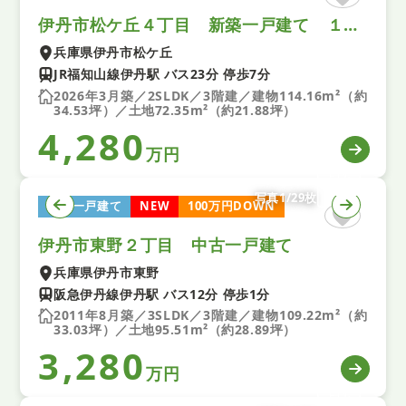
伊丹市松ケ丘４丁目 新築一戸建て １号地
兵庫県伊丹市松ケ丘
JR福知山線伊丹駅 バス23分 停歩7分
2026年3月築／2SLDK／3階建／建物114.16m²（約
34.53坪）／土地72.35m²（約21.88坪）
4,280
万円
写真1/29枚
中古一戸建て
NEW
100万円DOWN
伊丹市東野２丁目 中古一戸建て
兵庫県伊丹市東野
阪急伊丹線伊丹駅 バス12分 停歩1分
2011年8月築／3SLDK／3階建／建物109.22m²（約
33.03坪）／土地95.51m²（約28.89坪）
3,280
万円