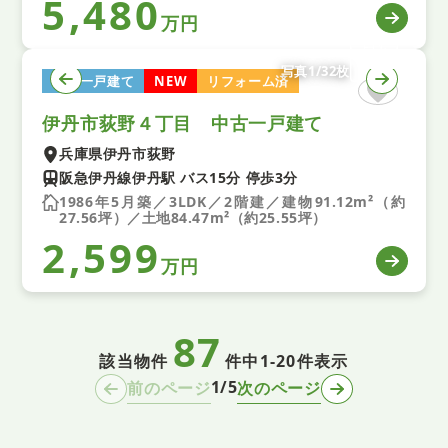
5,480
万円
写真1/32枚
中古一戸建て
NEW
リフォーム済
伊丹市荻野４丁目 中古一戸建て
兵庫県伊丹市荻野
阪急伊丹線伊丹駅 バス15分 停歩3分
1986年5月築／3LDK／2階建／建物91.12m²（約
27.56坪）／土地84.47m²（約25.55坪）
2,599
万円
87
該当物件
件中
1-20件表示
1/5
前のページ
次のページ