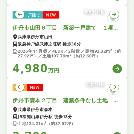
写真1/18枚
新築一戸建て
NEW
伊丹市山田６丁目 新築一戸建て １期 全１区画
兵庫県伊丹市山田
阪急神戸線武庫之荘駅 徒歩36分
2026年11月築／4LDK／2階建／建物92.32m²（約
27.92坪）／土地107.79m²（約32.60坪）
4,980
万円
写真1/6枚
土地
NEW
伊丹市森本２丁目 建築条件なし土地 １期 全１区画
兵庫県伊丹市森本
JR福知山線伊丹駅 徒歩18分
土地124.21m²（約37.57坪）