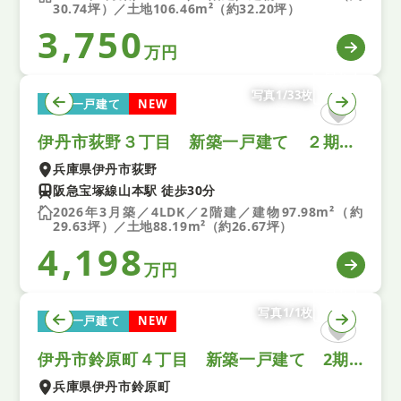
30.74坪）／土地106.46m²（約32.20坪）
3,750
万円
写真1/33枚
新築一戸建て
NEW
伊丹市荻野３丁目 新築一戸建て ２期 全１区画
兵庫県伊丹市荻野
阪急宝塚線山本駅 徒歩30分
2026年3月築／4LDK／2階建／建物97.98m²（約
29.63坪）／土地88.19m²（約26.67坪）
4,198
万円
写真1/1枚
新築一戸建て
NEW
伊丹市鈴原町４丁目 新築一戸建て 2期 ３号棟
兵庫県伊丹市鈴原町