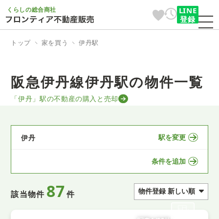
くらしの総合商社
LINE
登録
トップ
家を買う
伊丹駅
阪急伊丹線伊丹駅の物件一覧
「伊丹」駅の不動産の購入と売却
駅を変更
伊丹
条件を追加
87
該当物件
件