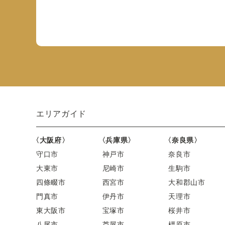
エリアガイド
〈大阪府〉
〈兵庫県〉
〈奈良県〉
守口市
神戸市
奈良市
大東市
尼崎市
生駒市
四條畷市
西宮市
大和郡山市
門真市
伊丹市
天理市
東大阪市
宝塚市
桜井市
八尾市
芦屋市
橿原市