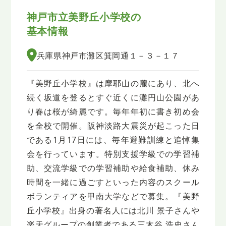
神戸市立美野丘小学校の
基本情報
兵庫県神戸市灘区箕岡通１－３－１７
『美野丘小学校』は摩耶山の麓にあり、北へ
続く坂道を登るとすぐ近くに灘円山公園があ
り春は桜が綺麗です。毎年年初に書き初め会
を全校で開催。阪神淡路大震災が起こった日
である1月17日には、毎年避難訓練と追悼集
会を行っています。特別支援学級での学習補
助、交流学級での学習補助や給食補助、休み
時間を一緒に過ごすといった内容のスクール
ボランティアを甲南大学などで募集。『美野
丘小学校』出身の著名人には北川 景子さんや
楽天グループの創業者である三木谷 浩史さん