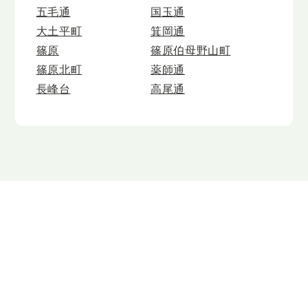
五毛通
国玉通
大土平町
箕岡通
篠原
篠原伯母野山町
篠原北町
薬師通
長峰台
高尾通