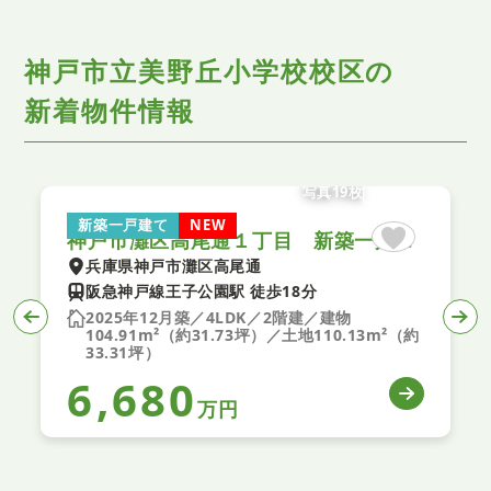
神戸市立美野丘小学校校区の
新着物件情報
写真19枚
新築一戸建て
NEW
神戸市灘区高尾通１丁目 新築一戸建て ２４－１期 ２号棟
兵庫県神戸市灘区高尾通
阪急神戸線王子公園駅 徒歩18分
2025年12月築／4LDK／2階建／建物
104.91m²（約31.73坪）／土地110.13m²（約
33.31坪）
6,680
万円