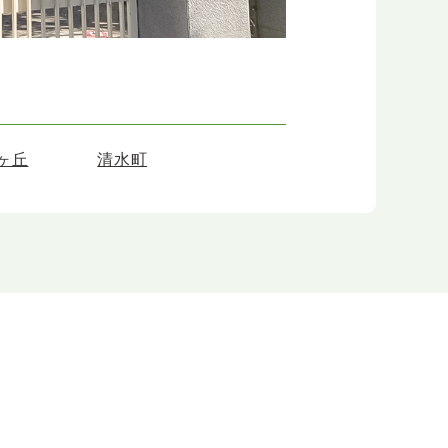
ヶ丘
清水町