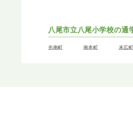
八尾市立八尾小学校の
通
光南町
南本町
末広