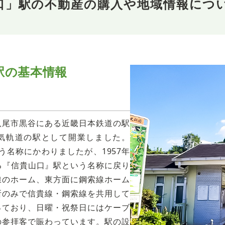
口」駅の不動産の購入や地域情報につ
駅の基本情報
八尾市黒谷にある近畿日本鉄道の駅
電気軌道の駅として開業しました。
いう名称にかわりましたが、1957年
る『信貴山口』駅という名称に戻り
線のホーム、東方面に鋼索線ホーム
所のみで信貴線・鋼索線を共用して
っており、日曜・祝祭日にはケーブ
の参拝客で賑わっています。駅の設