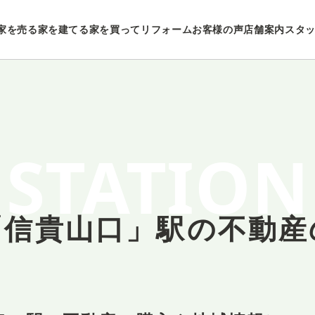
家を売る
家を建てる
家を買ってリフォーム
お客様の声
店舗案内
スタ
STATION
「信貴山口」駅の
不動産