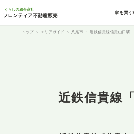
くらしの総合商社
家を買う
トップ
エリアガイド
八尾市
近鉄信貴線信貴山口駅
近鉄信貴線