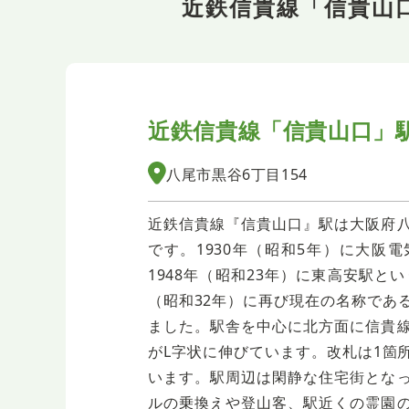
近鉄信貴線「信貴山
近鉄信貴線「信貴山口」
八尾市黒谷6丁目154
近鉄信貴線『信貴山口』駅は大阪府
です。1930年（昭和5年）に大阪
1948年（昭和23年）に東高安駅と
（昭和32年）に再び現在の名称であ
ました。駅舎を中心に北方面に信貴
がL字状に伸びています。改札は1箇
います。駅周辺は閑静な住宅街とな
ルの乗換えや登山客、駅近くの霊園