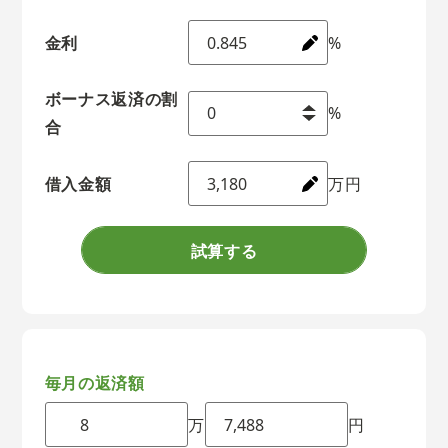
金利
%
ボーナス返済の割
%
合
借入金額
万円
試算する
毎月の返済額
万
円