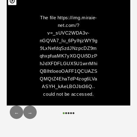
The file
https://img.miraie-
net.com/?
v=_sUVC2WDA3v-
nGQVA7_Iu_6PylhjzWY9g
9LxNefdqSzdJNzpcDZ9m
qhxpfuaMK7yXGQUi5DzP
hJdXFDFLGUX5U1wrrMhi
QBlhtIoeoOAFF1QCUAZS
QMQtZ4EhaTdP4zog6LVa
ASYH_kAeLBOJbt36Q..
could not be accessed.
←
→
●
●
●
●
●