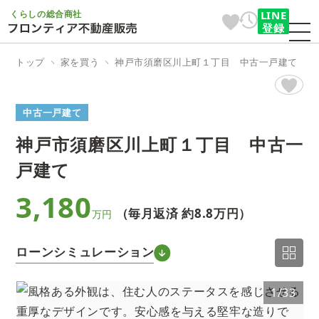
くらしの総合商社
LINE
登録
トップ
家を買う
神戸市須磨区川上町１丁目 中古一戸建て
中古一戸建て
神戸市須磨区川上町１丁目 中古一
戸建て
3,180
（毎月返済 約
8.8万円
）
万円
ローンシミュレーション
3
1/33