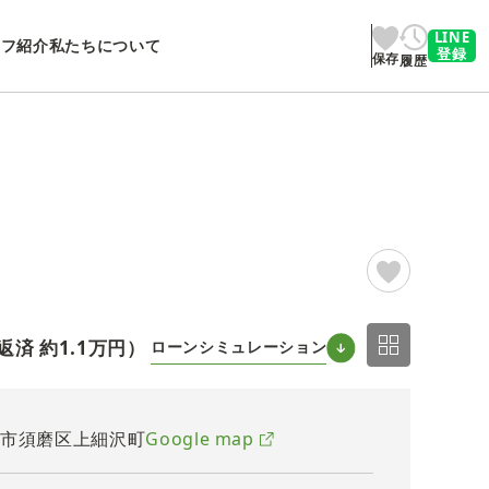
LINE
ッフ紹介
私たちについて
登録
保存
履歴
2/9
返済 約
1.1万円
）
ローンシミュレーション
戸市須磨区上細沢町
Google map