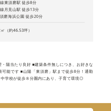
線東須磨駅 徒歩8分
線月見山駅 徒歩13分
線須磨海浜公園 徒歩20分
2㎡（約46.53坪）
望・陽当たり良好 ■建築条件無しにつき、お好きな
【当
築可能です ■山陽「東須磨」駅まで徒歩8分！通勤
・中学校が徒歩８分圏内にあり、子育て環境◎