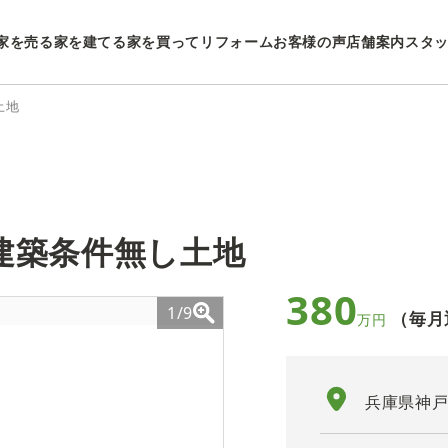
家を売る
家を建てる
家を買ってリフォーム
お客様の声
店舗案内
スタ
土地
建築条件無し土地
380
1/9
（毎月
万円
兵庫県神