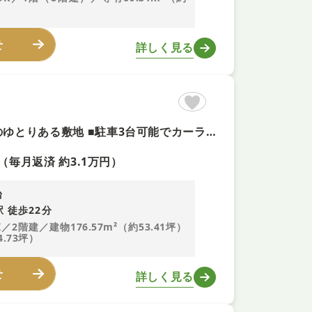
せ
詳しく見る
【北西角地で眺望良好な7DK＋即内覧可！】 ■土地面積約64坪のゆとりある敷地 ■駐車3台可能でカーライフも快適 ■全居室6帖以上のゆったりとした間取り ■ワイドバルコニーは趣味のスペースにも
（毎月返済 約3.1万円）
台
 徒歩22分
K／2階建／建物176.57m²（約53.41坪）
4.73坪）
せ
詳しく見る