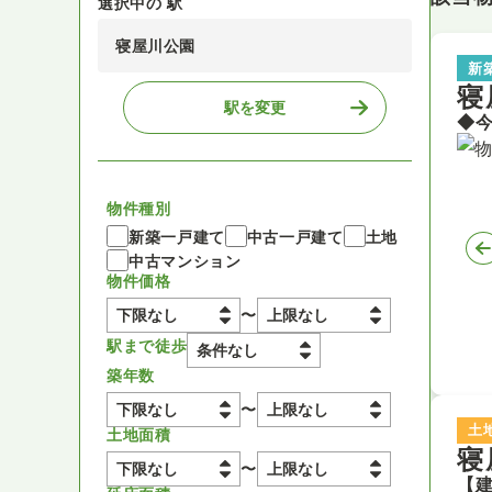
選択中の 駅
寝屋川公園
新
寝
駅を変更
物件種別
新築一戸建て
中古一戸建て
土地
中古マンション
物件価格
〜
駅まで徒歩
築年数
〜
土
土地面積
寝
〜