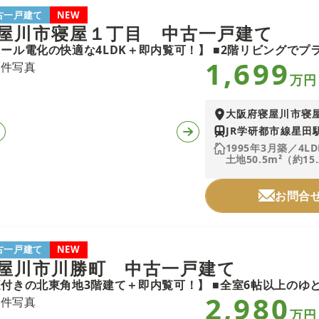
古一戸建て
NEW
屋川市寝屋１丁目 中古一戸建て
1,699
万円
大阪府寝屋川市寝
JR学研都市線星田駅
1995年3月築／4L
土地50.5m²（約15
お問合
古一戸建て
NEW
屋川市川勝町 中古一戸建て
2,980
万円