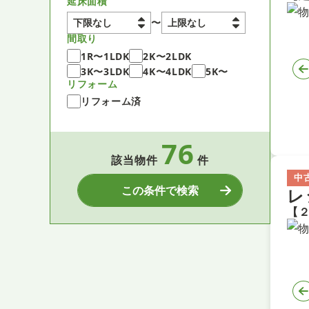
延床面積
〜
間取り
1R〜1LDK
2K〜2LDK
3K〜3LDK
4K〜4LDK
5K〜
リフォーム
リフォーム済
76
該当物件
件
中
この条件で検索
レ