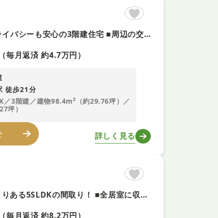
【オール電化の快適な4LDK＋即内覧可！】 ■2階リビングでプライバシーも安心の3階建住宅 ■周辺の交通量も少なく、落ち着いた住環境 ■家事導線に優れた2WAYバルコニーを採用！
（毎月返済 約4.7万円）
屋
 徒歩21分
DK／3階建／建物98.4m²（約29.76坪）／
.27坪）
せ
詳しく見る
【庭付きの北東角地3階建て＋即内覧可！】 ■全室6帖以上のゆとりある5SLDKの間取り！ ■全居室に収納スペース完備！お部屋もすっきり片付けられます ■駐車2台可能な電動シャッター付きガレージ
（毎月返済 約8.2万円）