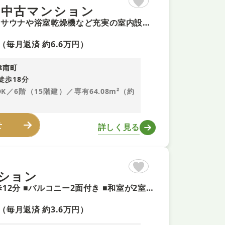
 中古マンション
【広々ルーフバルコニー付＋即予約可！】北東角部屋！ ■ミストサウナや浴室乾燥機など充実の室内設備 ■立田井小学校まで徒歩約5分と安心の環境 ■全居室収納で室内すっきりと片付きます
（毎月返済 約6.6万円）
津南町
徒歩18分
DK／6階（15階建）／専有64.08m²（約
せ
詳しく見る
ション
【南向き+即内覧可！】4LDK！ ■JR片町線「寝屋川公園駅」徒歩12分 ■バルコニー2面付き ■和室が2室あり！収納充実！ ■エレベーター2基
（毎月返済 約3.6万円）