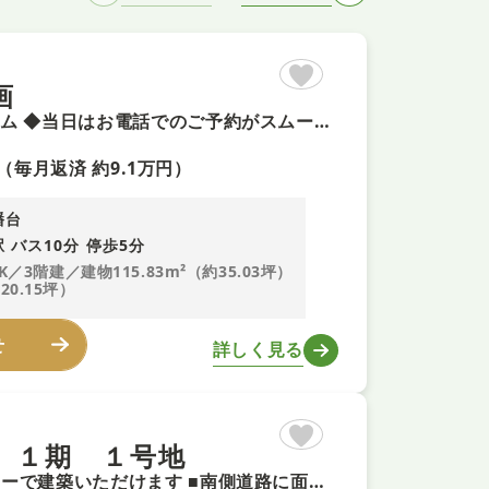
画
◆今週末土曜日・日曜日のご案内可能 ◆頭金0円で夢のマイホーム ◆当日はお電話でのご予約がスムーズです ◆最長３５年の定期点検・長期保証で安心
（毎月返済 約9.1万円）
幡台
 バス10分 停歩5分
K／3階建／建物115.83m²（約35.03坪）
20.15坪）
せ
詳しく見る
 １期 １号地
【建築条件無し土地につき即予約可！】 ■お好きなハウスメーカーで建築いただけます ■南側道路に面した広々とした敷地で陽当りも良好 ■第五小学校や第六中学校が近くお子様の通学も安心な立地