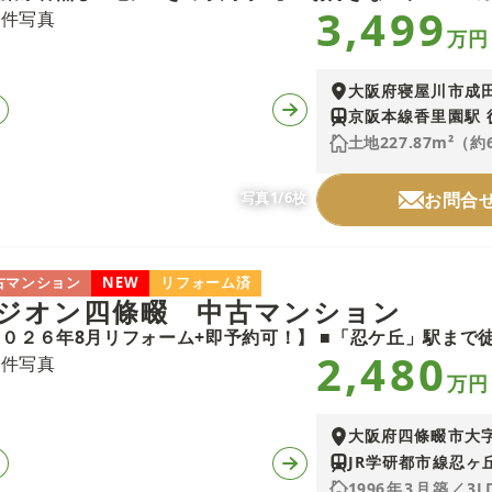
3,499
万円
大阪府寝屋川市成
京阪本線香里園駅 
土地227.87m²（約
写真1/6枚
お問合
古マンション
NEW
リフォーム済
ジオン四條畷 中古マンション
2,480
万円
大阪府四條畷市大
JR学研都市線忍ヶ
1996年3月築／3