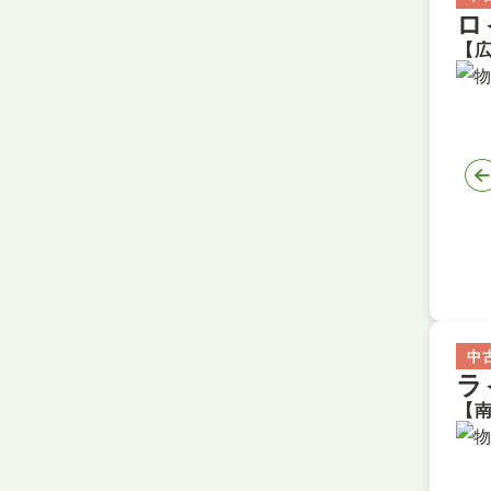
ロ
中
ラ