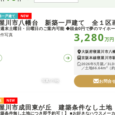
築一戸建て
NEW
屋川市八幡台 新築一戸建て 全１区
3,280
万円
大阪府寝屋川市八
京阪本線寝屋川市駅
2026年5月築／3LD
／土地66.64m²（約
写真1/19枚
お問合
地
NEW
屋川市成田東が丘 建築条件なし土地