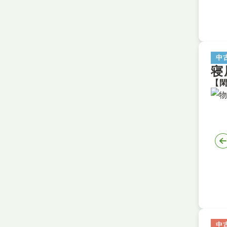
中
寝
中