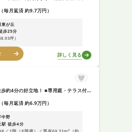
（毎月返済 約9.7万円）
田東が丘
徒歩25分
68.93坪）
せ
詳しく見る
【２０２６年8月リフォーム+即予約可！】 ■「忍ケ丘」駅まで徒歩約4分の好立地！ ■専用庭・テラス付き！ ■食洗器・浴室乾燥機・浄水器付きで設備充実！
（毎月返済 約6.9万円）
字中野
丘駅 徒歩4分
LDK／1階（8階建）／専有69.31m²（約