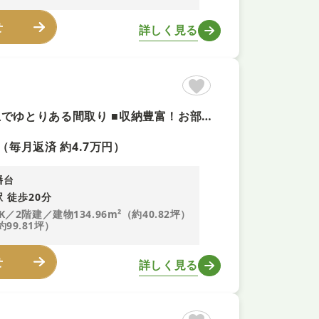
せ
詳しく見る
【閑静な住宅街＋即内覧可！】納戸付き６SDK ■全居室６帖以上でゆとりある間取り ■収納豊富！お部屋をスッキリと使える嬉しい設計 ■和洋室があり家族によって使い分け可能！来客スペースにも♪
（毎月返済 約4.7万円）
幡台
 徒歩20分
K／2階建／建物134.96m²（約40.82坪）
約99.81坪）
せ
詳しく見る