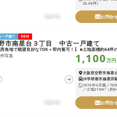
20.96坪）
写真1/7枚
お問合
古一戸建て
NEW
野市南星台３丁目 中古一戸建て
1,100
万円
大阪府交野市南星
JR学研都市線星田駅
1974年4月築／7D
／土地214m²（約6
写真1/5枚
お問合