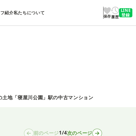
LINE
ッフ紹介
私たちについて
登録
保存
履歴
の土地
「寝屋川公園」駅の中古マンション
1/4
前のページ
次のページ