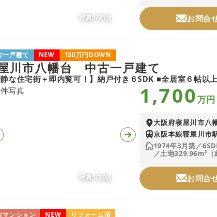
写真1/21枚
お問合
古一戸建て
NEW
180万円DOWN
屋川市八幡台 中古一戸建て
1,700
万円
大阪府寝屋川市八
京阪本線寝屋川市駅
1974年3月築／6SD
／土地329.96m²（
写真1/30枚
お問合
古マンション
NEW
リフォーム済