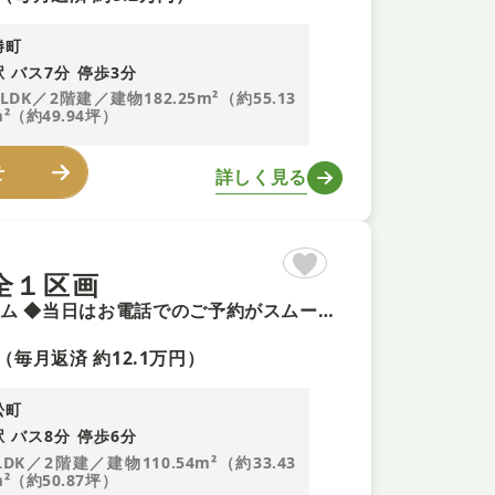
勝町
 バス7分 停歩3分
LDK／2階建／建物182.25m²（約55.13
²（約49.94坪）
せ
詳しく見る
全１区画
◆今週末土曜日・日曜日のご案内可能 ◆頭金0円で夢のマイホーム ◆当日はお電話でのご予約がスムーズです ◆最長３５年の定期点検・長期保証で安心
（毎月返済 約12.1万円）
松町
 バス8分 停歩6分
LDK／2階建／建物110.54m²（約33.43
²（約50.87坪）