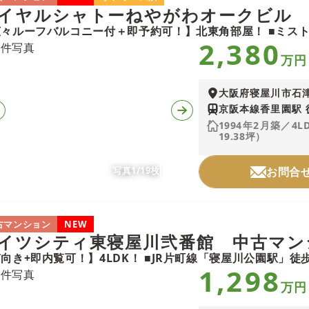
イヤルシャトーねやがわオークビル
2,380
万円
大阪府寝屋川市石
京阪本線香里園駅 
1994年2月築／4L
19.38坪）
写真1/19枚
お問合
古マンション
NEW
イツシティ東寝屋川弐番館 中古マン
1,298
万円