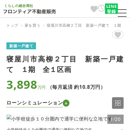
くらしの総合商社
LINE
登録
トップ
家を買う
寝屋川市高柳２丁目 新築一戸建て １期 全
新築一戸建て
寝屋川市高柳２丁目 新築一戸建
て １期 全１区画
3,898
（毎月返済 約
10.8万円
）
万円
ローンシミュレーション
0
1/20
小学校徒歩１０分圏内で通学に便利な立地です。