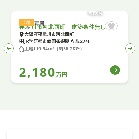
写真6枚
土地
寝屋川市河北西町 建築条件無し土地 B号地
大阪府寝屋川市河北西町
JR学研都市線四条畷駅 徒歩27分
土地119.94m²（約36.28坪）
2,180
万円