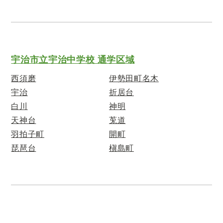
宇治市立宇治中学校 通学区域
西須磨
伊勢田町名木
宇治
折居台
白川
神明
天神台
莵道
羽拍子町
開町
琵琶台
槇島町