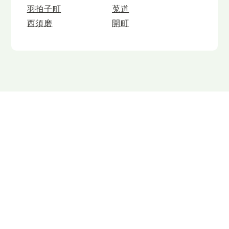
羽拍子町
莵道
西須磨
開町