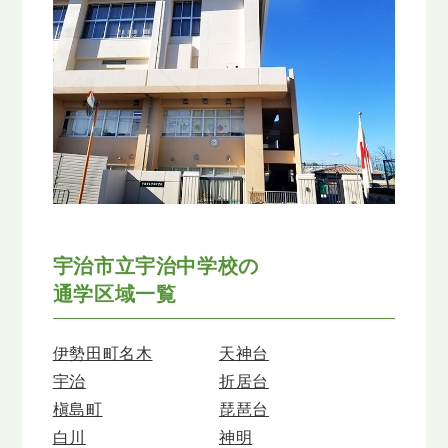
宇治市立宇治中学校の
通学区域一覧
伊勢田町名木
天神台
宇治
折居台
槇島町
琵琶台
白川
神明