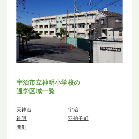
宇治市立神明小学校の
通学区域一覧
天神台
宇治
神明
羽拍子町
開町