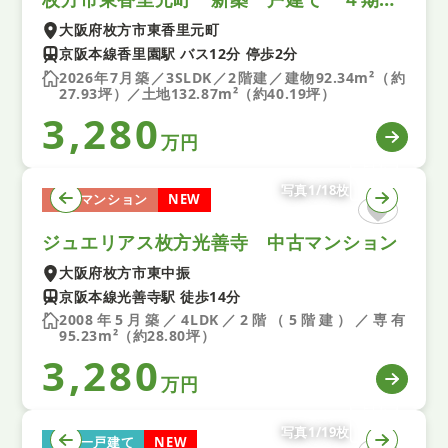
大阪府枚方市東香里元町
京阪本線香里園駅 バス12分 停歩2分
2026年7月築／3SLDK／2階建／建物92.34m²（約
27.93坪）／土地132.87m²（約40.19坪）
3,280
万円
写真1/18枚
中古マンション
NEW
ジュエリアス枚方光善寺 中古マンション
大阪府枚方市東中振
京阪本線光善寺駅 徒歩14分
2008年5月築／4LDK／2階（5階建）／専有
95.23m²（約28.80坪）
3,280
万円
写真1/19枚
新築一戸建て
NEW