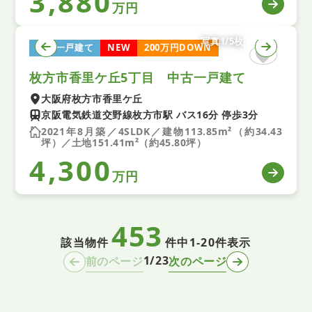
3,880
万円
写真1/5枚
中古一戸建て
NEW
200万円DOWN
枚方市香里ケ丘5丁目 中古一戸建て
大阪府枚方市香里ケ丘
京阪電気鉄道交野線枚方市駅 バス16分 停歩3分
2021年8月築／4SLDK／建物113.85m²（約34.43
坪）／土地151.41m²（約45.80坪）
4,300
万円
453
該当物件
件中
1-20件表示
1/23
前のページ
次のページ