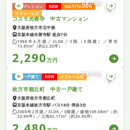
写真1/30枚
中古マンション
NEW
100万円DOWN
リフォーム済
コスモ光善寺 中古マンション
大阪府枚方市北中振
京阪本線光善寺駅 徒歩7分
1988年4月築／3LDK／3階（6階建）／専有
73.85m²（約22.33坪）
2,290
万円
写真1/31枚
中古一戸建て
NEW
リフォーム済
枚方市都丘町 中古一戸建て
大阪府枚方市都丘町
京阪本線枚方市駅 バス14分 停歩3分
2000年2月築／3LDK／3階建／建物109.08m²（約
32.99坪）／土地82.17m²（約24.85坪）
2,480