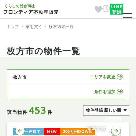
くらしの総合商社
LINE
登録
トップ
家を買う
検索結果一覧
枚方市の物件一覧
エリアを変更
枚方市
条件を追加
453
該当物件
件
写真1/1枚
中古一戸建て
NEW
200万円DOWN