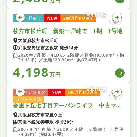
万円
写真1/19枚
新築一戸建て
NEW
200万円DOWN
枚方市松丘町 新築一戸建て 1期 1号地
大阪府枚方市松丘町
京阪交野線宮之阪駅 徒歩14分
2026年7月築／4LDK／2階建／建物103.09m²（約
31.18坪）／土地123.88m²（約37.47坪）
4,198
万円
写真1/32枚
中古マンション
NEW
100万円DOWN
リフォーム済
香里ヶ丘七丁目アーバンライフ 中古マンション
大阪府枚方市香里ケ丘
京阪本線光善寺駅 徒歩20分
2007年11月築／3LDK／4階（6階建）／専有
74.29m²（約22.47坪）