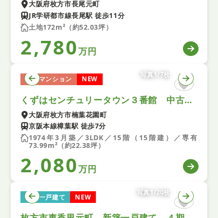
大阪府枚方市長尾元町
JR学研都市線長尾駅 徒歩11分
土地172m²（約52.03坪）
2,780
万円
写真1/7枚
中古マンション
NEW
くずはセンチュリータウン３番館 中古マンション
大阪府枚方市楠葉花園町
京阪本線樟葉駅 徒歩7分
1974年3月築／3LDK／15階（15階建）／専有
73.99m²（約22.38坪）
2,080
万円
写真1/20枚
新築一戸建て
NEW
枚方市東香里元町 新築一戸建て ４期 2号棟