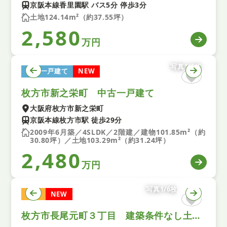
京阪本線香里園駅 バス5分 停歩3分
土地124.14m²（約37.55坪）
2,580
万円
写真1/5枚
中古一戸建て
NEW
枚方市新之栄町 中古一戸建て
大阪府枚方市新之栄町
京阪本線枚方市駅 徒歩29分
2009年6月築／4SLDK／2階建／建物101.85m²（約
30.80坪）／土地103.29m²（約31.24坪）
2,480
万円
写真1/6枚
土地
NEW
枚方市長尾元町３丁目 建築条件なし土地 ２号地