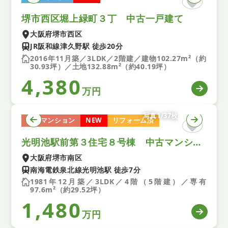
堺市西区堀上緑町３丁 中古一戸建て
大阪府堺市西区
JR阪和線津久野駅 徒歩20分
2016年11月築／3LDK／2階建／建物102.27m²（約
30.93坪）／土地132.88m²（約40.19坪）
4,380
万円
写真1/37枚
中古マンション
NEW
リフォーム済
光明池駅前第３住宅８号棟 中古マンション
大阪府堺市南区
南海電鉄泉北線光明池駅 徒歩7分
1981年12月築／3LDK／4階（5階建）／専有
97.6m²（約29.52坪）
1,480
万円