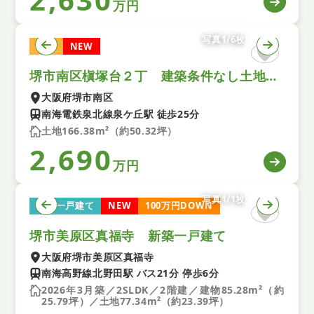
万円
写真1/6枚
土地
NEW
堺市南区槇塚台２丁 建築条件なし土地 １号地
大阪府堺市南区
南海電鉄泉北線泉ケ丘駅 徒歩25分
土地166.38m²（約50.32坪）
2,690
万円
写真1/1枚
新築一戸建て
NEW
100万円DOWN
堺市美原区真福寺 新築一戸建て
大阪府堺市美原区真福寺
南海高野線北野田駅 バス21分 停歩6分
2026年3月築／2SLDK／2階建／建物85.28m²（約
25.79坪）／土地77.34m²（約23.39坪）