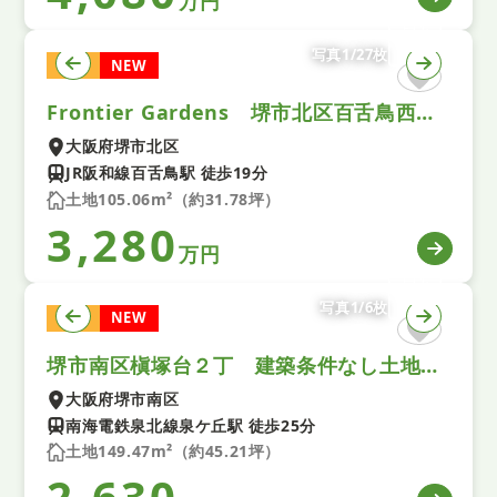
万円
写真1/27枚
土地
NEW
Frontier Gardens 堺市北区百舌鳥西之町２丁 建築条件付き土地 １号地
大阪府堺市北区
JR阪和線百舌鳥駅 徒歩19分
土地105.06m²（約31.78坪）
3,280
万円
写真1/6枚
土地
NEW
堺市南区槇塚台２丁 建築条件なし土地 2号地
大阪府堺市南区
南海電鉄泉北線泉ケ丘駅 徒歩25分
土地149.47m²（約45.21坪）
2,630