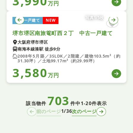
3,990
万円
写真1/5枚
中古一戸建て
NEW
堺市堺区南旅篭町西２丁 中古一戸建て
大阪府堺市堺区
南海本線湊駅 徒歩9分
2008年5月築／3SLDK／2階建／建物103.5m²（約
31.30坪）／土地99.17m²（約29.99坪）
3,580
万円
703
該当物件
件中
1-20件表示
1/36
前のページ
次のページ