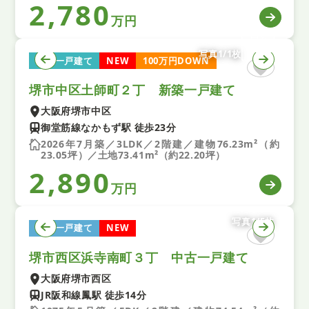
2,780
万円
写真1/1枚
新築一戸建て
NEW
100万円DOWN
堺市中区土師町２丁 新築一戸建て
大阪府堺市中区
御堂筋線なかもず駅 徒歩23分
2026年7月築／3LDK／2階建／建物76.23m²（約
23.05坪）／土地73.41m²（約22.20坪）
2,890
万円
写真1/5枚
中古一戸建て
NEW
堺市西区浜寺南町３丁 中古一戸建て
大阪府堺市西区
JR阪和線鳳駅 徒歩14分