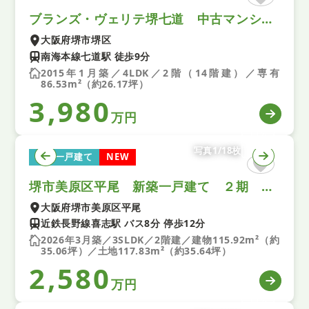
ブランズ・ヴェリテ堺七道 中古マンション
大阪府堺市堺区
南海本線七道駅 徒歩9分
2015年1月築／4LDK／2階（14階建）／専有
86.53m²（約26.17坪）
3,980
万円
写真1/18枚
新築一戸建て
NEW
堺市美原区平尾 新築一戸建て ２期 １号棟
大阪府堺市美原区平尾
近鉄長野線喜志駅 バス8分 停歩12分
2026年3月築／3SLDK／2階建／建物115.92m²（約
35.06坪）／土地117.83m²（約35.64坪）
2,580
万円