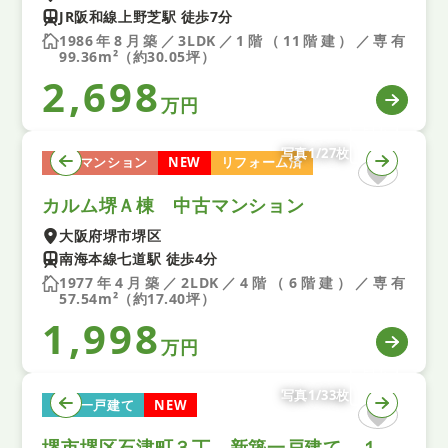
JR阪和線上野芝駅 徒歩7分
1986年8月築／3LDK／1階（11階建）／専有
99.36m²（約30.05坪）
2,698
万円
写真1/27枚
中古マンション
NEW
リフォーム済
カルム堺Ａ棟 中古マンション
大阪府堺市堺区
南海本線七道駅 徒歩4分
1977年4月築／2LDK／4階（6階建）／専有
57.54m²（約17.40坪）
1,998
万円
写真1/33枚
新築一戸建て
NEW
堺市堺区石津町３丁 新築一戸建て １期 ２号棟