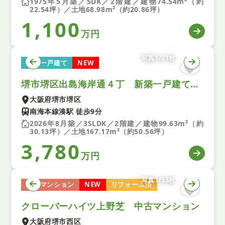
1975年5月築／5DK／2階建／建物74.54m²（約
22.54坪）／土地68.98m²（約20.86坪）
1,100
万円
写真1/21枚
新築一戸建て
NEW
堺市堺区出島海岸通４丁 新築一戸建て 第１ 全１区画
大阪府堺市堺区
南海本線湊駅 徒歩9分
2026年8月築／3SLDK／2階建／建物99.63m²（約
30.13坪）／土地167.17m²（約50.56坪）
3,780
万円
写真1/33枚
中古マンション
NEW
リフォーム済
クローバーハイツ上野芝 中古マンション
大阪府堺市西区