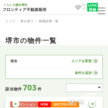
くらしの総合商社
LINE
登録
トップ
家を買う
検索結果一覧
堺市の物件一覧
エリアを変更
堺市
条件を追加
703
該当物件
件
写真1/19枚
中古マンション
NEW
200万円DOWN