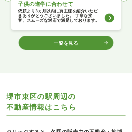
合わせて
資産整理
内に買主様を紹介いただ
丁寧に説明してもらいよ
いました。 丁寧な接
た。 これからも不動産
応で満足しております。
とがありましたら、よろ
ら、またよろしくお願い
ます。
一覧を見る
堺市東区の駅周辺の
不動産情報はこちら
クリックすると、各駅の販売中の不動産・地域