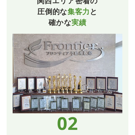
関西エリア密着の
圧倒的な
集客力
と
確かな
実績
02