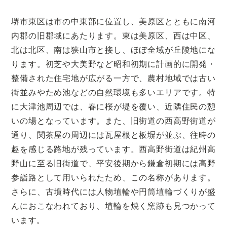
堺市東区は市の中東部に位置し、美原区とともに南河
内郡の旧郡域にあたります。東は美原区、西は中区、
北は北区、南は狭山市と接し、ほぼ全域が丘陵地にな
ります。初芝や大美野など昭和初期に計画的に開発・
整備された住宅地が広がる一方で、農村地域では古い
街並みやため池などの自然環境も多いエリアです。特
に大津池周辺では、春に桜が堤を覆い、近隣住民の憩
いの場となっています。また、旧街道の西高野街道が
通り、関茶屋の周辺には瓦屋根と板塀が並ぶ、往時の
趣を感じる路地が残っています。西高野街道は紀州高
野山に至る旧街道で、平安後期から鎌倉初期には高野
参詣路として用いられたため、この名称があります。
さらに、古墳時代には人物埴輪や円筒埴輪づくりが盛
んにおこなわれており、埴輪を焼く窯跡も見つかって
います。