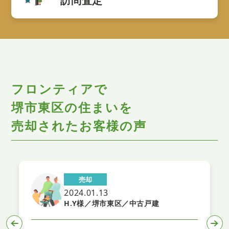
訪問査定
フロンティアで
堺市東区の住まいを
売却されたお客様の声
却
売却
1.13
2023.12.28
／堺市東区／中古戸建
Ｈ様／堺市東