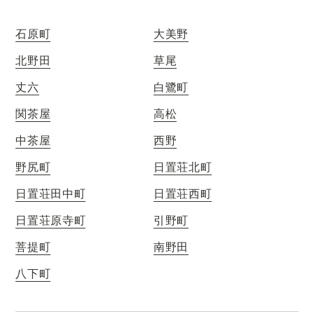
石原町
大美野
北野田
草尾
丈六
白鷺町
関茶屋
高松
中茶屋
西野
野尻町
日置荘北町
日置荘田中町
日置荘西町
日置荘原寺町
引野町
菩提町
南野田
八下町