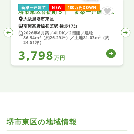
新築一戸建て
NEW
100万円DOWN
堺市東区菩提町５丁 新築一戸建て １期 １号地
堺市東区菩提町５丁 新築一戸建て １期 ２号地
大阪府堺市東区
南海高野線初芝駅 徒歩17分
2026年6月築／4LDK／2階建／建物
（約
88.18m²（約26.67坪）／土地84.65m²（約
25.60坪）
3,798
万円
堺市東区の地域情報