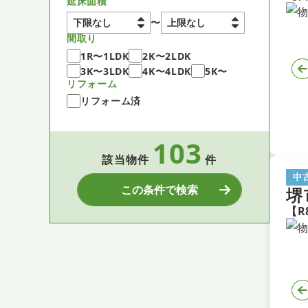
延床面積
〜
間取り
1R〜1LDK
2K〜2LDK
3K〜3LDK
4K〜4LDK
5K〜
リフォーム
リフォーム済
103
該当物件
件
中
この条件で検索
堺