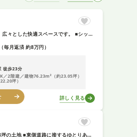
【スーパーまで徒歩約9分+即予約可！】 ■LDK15畳以上なので、広々とした快適スペースです。 ■シックハウス症候群などの原因となる有害な素材を含まないノンホルムアルデヒドを使用した物件です。 ■毎日の車通勤でも安心、カースペース付です。
（毎月返済 約8万円）
 徒歩23分
DK／2階建／建物76.23m²（約23.05坪）
22.20坪）
せ
詳しく見る
【自由設計可能・即予約可！】 ■お好きな会社で建築可能な約48坪の土地 ■東側道路に接するゆとりある敷地 ■前面道路は幅員約6mで駐車もスムーズです ■解体更地渡しのためスムーズに建築できます