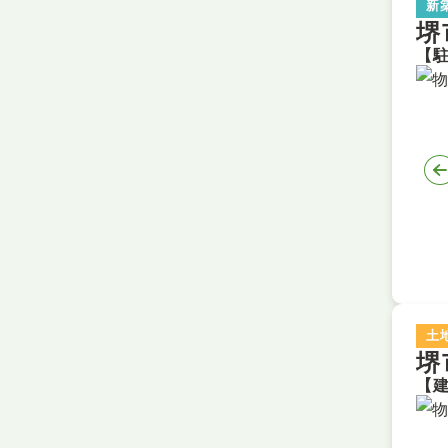
新
堺
土
堺