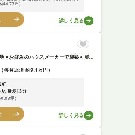
約44.77坪）
せ
詳しく見る
【建築条件なしの土地＋即予約可！】165平米超のゆとりある敷地 ■お好みのハウスメーカーで建築可能 ■二方向接道につき開放感があります ■解体更地渡しでスムーズに建築を始められます
（毎月返済 約9.1万円）
塔町
駅 徒歩15分
50.03坪）
せ
詳しく見る