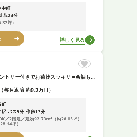
井中町
徒歩23分
5.32坪）
せ
詳しく見る
【並列駐車２台可能＋即内覧可】リフォームR8年7月 ■納戸やパントリー付きでお荷物スッキリ ■会話も弾む対面式キッチン！ＬＤＫ１８帖でゆったり寛げます ■防犯面も安心のモニター付きインターホン有
（毎月返済 約9.3万円）
塔町
駅 バス5分 停歩17分
DK／2階建／建物92.73m²（約28.05坪）
28.14坪）