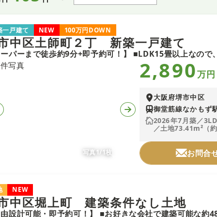
築一戸建て
NEW
100万円DOWN
市中区土師町２丁 新築一戸建て
2,890
万円
大阪府堺市中区
御堂筋線なかもず駅
2026年7月築／3L
／土地73.41m²（約
写真1/1枚
お問合
地
NEW
市中区堀上町 建築条件なし土地