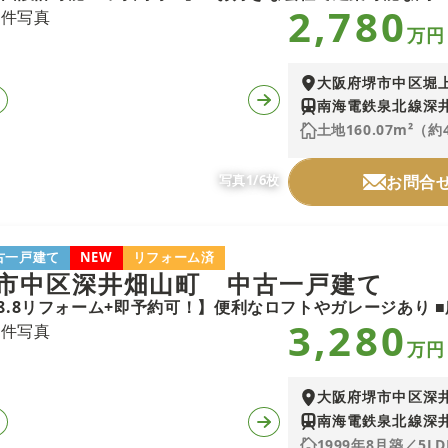
2,780
万円
大阪府堺市中区堀
南海電鉄泉北線深井
土地160.07m²（約
写真1/6枚
お問合
古一戸建て
NEW
リフォーム済
市中区深井畑山町 中古一戸建て
3,280
万円
大阪府堺市中区深
南海電鉄泉北線深井
1999年8月築／5LD