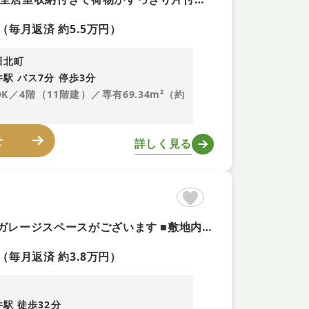
（毎月返済 約5.5万円）
田北町
駅 バス7分 停歩3分
DK／4階（11階建）／専有69.34m²（約
せ
詳しく見る
【大型倉庫付き+即内覧可！】収納豊富な5DK ■雨の日も安心のガレージスペースがございます ■敷地内には年中快適に使える大型の倉庫付き ■前道幅員約6mとゆとりがあり車の出し入れもスムーズ
（毎月返済 約3.8万円）
駅 徒歩32分