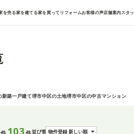
家を売る
家を建てる
家を買ってリフォーム
お客様の声
店舗案内
スタ
覧
の新築一戸建て
堺市中区の土地
堺市中区の中古マンション
103
並び替え
物件
件