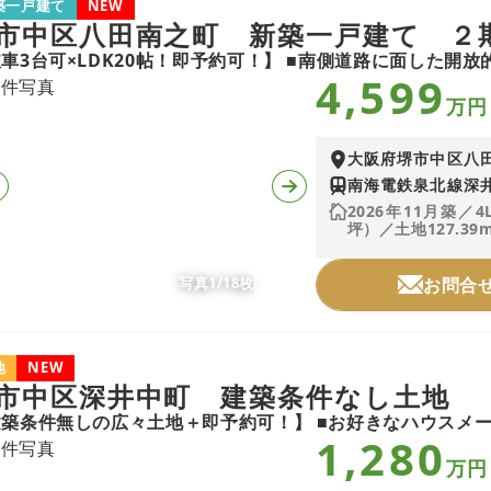
築一戸建て
NEW
市中区八田南之町 新築一戸建て ２
4,599
万円
大阪府堺市中区八
南海電鉄泉北線深井
2026年11月築／4
坪）／土地127.39m
写真1/18枚
お問合
地
NEW
市中区深井中町 建築条件なし土地
1,280
万円