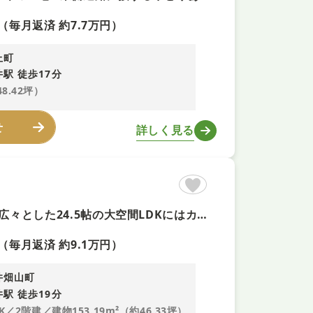
（毎月返済 約7.7万円）
上町
駅 徒歩17分
48.42坪）
せ
詳しく見る
【R8.8リフォーム+即予約可！】便利なロフトやガレージあり ■広々とした24.5帖の大空間LDKにはカウンターキッチン付き ■季節物も収納できるウォークインクローゼットあり ■全居室に収納付き
（毎月返済 約9.1万円）
井畑山町
駅 徒歩19分
K／2階建／建物153.19m²（約46.33坪）