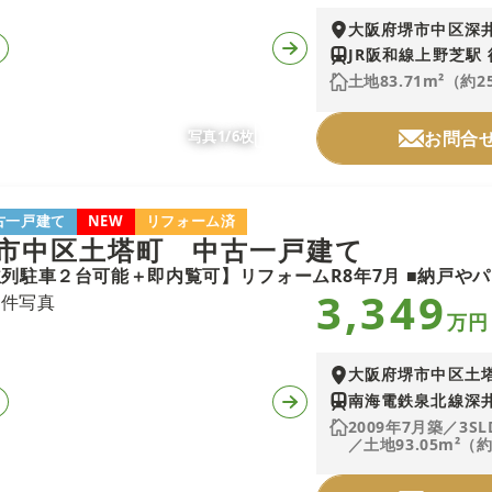
大阪府堺市中区深
JR阪和線上野芝駅 
土地83.71m²（約2
写真1/6枚
お問合
古一戸建て
NEW
リフォーム済
市中区土塔町 中古一戸建て
3,349
万円
大阪府堺市中区土
南海電鉄泉北線深井
2009年7月築／3SL
／土地93.05m²（約