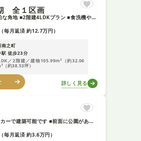
期 全１区画
【駐車3台可×LDK20帖！即予約可！】 ■南側道路に面した開放的な角地 ■2階建4LDKプラン ■食洗機や浴室乾燥機など設備充実 ■八田荘小学校も徒歩6分、八田荘中学校まで徒歩約5分で通学安心
（毎月返済 約12.7万円）
田南之町
駅 徒歩23分
LDK／2階建／建物105.99m²（約32.06
²（約38.53坪）
せ
詳しく見る
【建築条件無しの広々土地＋即予約可！】 ■お好きなハウスメーカーで建築可能です ■前面に公園があり緑豊かな住環境です ■間口が広く開放的な敷地となっております
（毎月返済 約3.6万円）