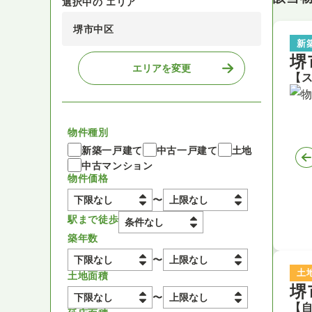
選択中の エリア
堺市中区
新
堺
エリアを変更
物件種別
新築一戸建て
中古一戸建て
土地
中古マンション
物件価格
〜
駅まで徒歩
築年数
〜
土
土地面積
堺
〜