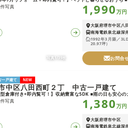
1,990
万円
大阪府堺市中区八
南海電鉄泉北線深井
1992年3月築／3L
20.97坪）
写真1/39枚
お問合
古一戸建て
NEW
市中区八田西町２丁 中古一戸建て
1,380
万円
大阪府堺市中区
南海電鉄泉北線深井