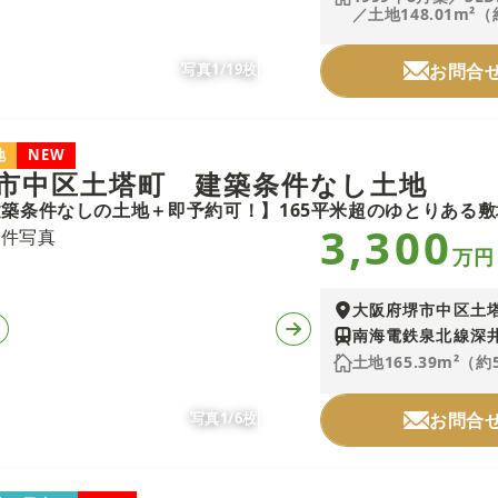
／土地148.01m²（
写真1/19枚
お問合
地
NEW
市中区土塔町 建築条件なし土地
3,300
万円
大阪府堺市中区土
南海電鉄泉北線深井
土地165.39m²（約
写真1/6枚
お問合