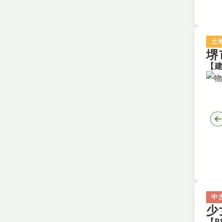
土
堺
中
少