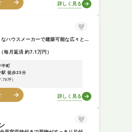
せ
詳しく見る
【建築条件無の平坦地＋即予約可！】敷地面積は約37坪 ■お好きなハウスメーカーで建築可能な広々とした敷地 ■更地渡しのため解体費用がかかりません ■深井西小学校まで徒歩約7分で安心の距離
（毎月返済 約7.1万円）
井中町
駅 徒歩23分
7.78坪）
せ
詳しく見る
ン
【R8年7月リフォーム＋即内覧可！】ペットと暮らせるおうち ■全居室収納付きで荷物がすっきり片付きますね ■通風に配慮した2面バルコニー仕様です！ ■コノミヤ徒歩6分で毎日のお買物に便利です！