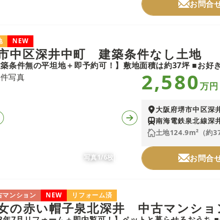
お問合
地
NEW
市中区深井中町 建築条件なし土地
2,580
万円
大阪府堺市中区深
南海電鉄泉北線深井
土地124.9m²（約3
写真1/6枚
お問合
古マンション
NEW
リフォーム済
女の赤い帽子泉北深井 中古マンショ