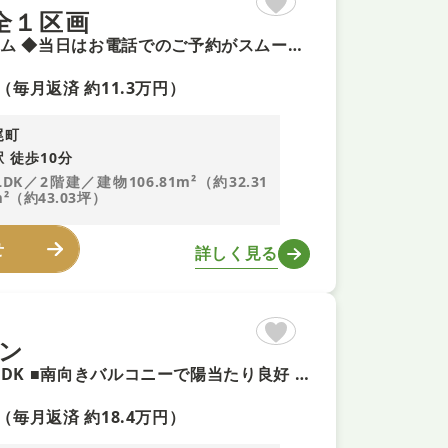
全１区画
◆今週末土曜日・日曜日のご案内可能 ◆頭金0円で夢のマイホーム ◆当日はお電話でのご予約がスムーズ ◆国が定める長期優良住宅！ご家族を守るお家
（毎月返済 約11.3万円）
尾町
 徒歩10分
LDK／2階建／建物106.81m²（約32.31
²（約43.03坪）
せ
詳しく見る
ン
【令和8年6月リフォーム！即内覧可！】 ■専有面積81.68㎡の3LDK ■南向きバルコニーで陽当たり良好 ■床暖房や食洗機など充実の設備 ■2つのWIC等収納豊富 ■うれしいペット可マンション
（毎月返済 約18.4万円）