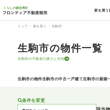
くらしの総合商社
家を買う
トップ
家を買う
生駒市
生駒市の物件一覧
生駒市の不動産の購入と売却
生駒市の物件
生駒市の中古一戸建て
生駒市の新築
条件を変更
該当