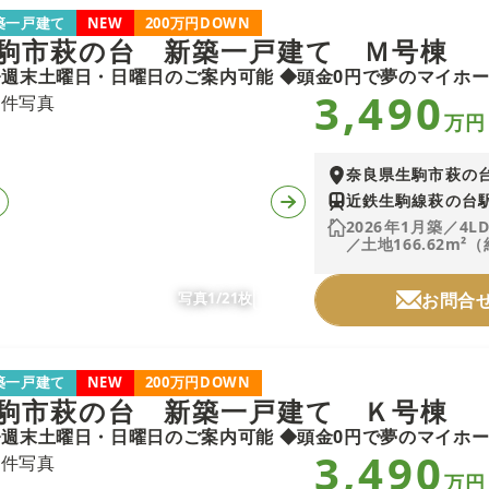
築一戸建て
NEW
200万円DOWN
駒市萩の台 新築一戸建て Ｍ号棟
3,490
万円
奈良県生駒市萩の
近鉄生駒線萩の台駅
2026年1月築／4L
／土地166.62m²（
写真1/21枚
お問合
築一戸建て
NEW
200万円DOWN
駒市萩の台 新築一戸建て Ｋ号棟
3,490
万円