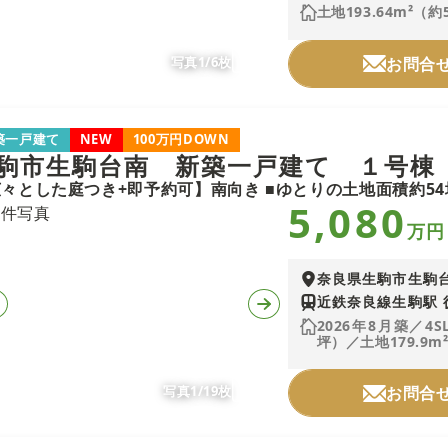
土地193.64m²（約
写真1/6枚
お問合
築一戸建て
NEW
100万円DOWN
駒市生駒台南 新築一戸建て １号棟
5,080
万円
奈良県生駒市生駒
近鉄奈良線生駒駅 
2026年8月築／4S
坪）／土地179.9m²
写真1/19枚
お問合