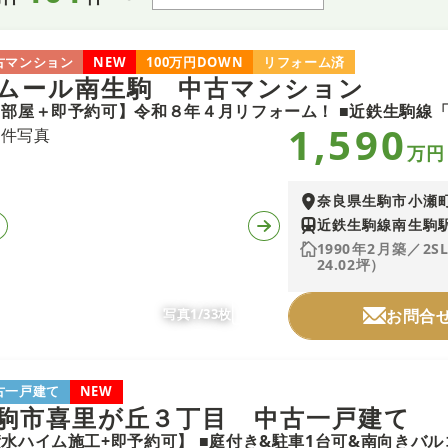
古マンション
NEW
100万円DOWN
リフォーム済
ムール南生駒 中古マンション
1,590
万円
奈良県生駒市小瀬
近鉄生駒線南生駒駅
1990年2月築／2S
24.02坪）
写真1/33枚
お問合
古一戸建て
NEW
駒市喜里が丘３丁目 中古一戸建て