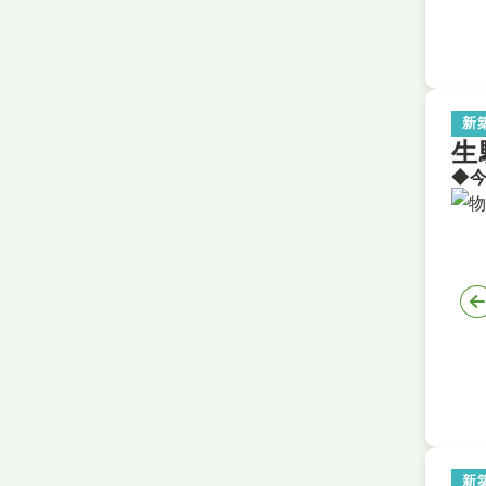
新
生
新