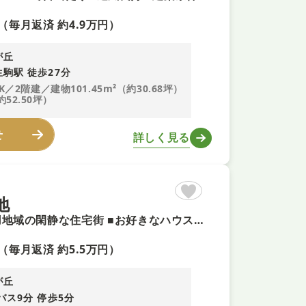
（毎月返済 約4.9万円）
が丘
駒駅 徒歩27分
K／2階建／建物101.45m²（約30.68坪）
約52.50坪）
せ
詳しく見る
地
【南側道路に面し陽当り良好＋即予約可！】第一種低層住居専用地域の閑静な住宅街 ■お好きなハウスメーカーで建築可能です ■敷地面積約193㎡のゆとりある住環境 ■更地渡しのため解体費用がかかりません
（毎月返済 約5.5万円）
が丘
バス9分 停歩5分