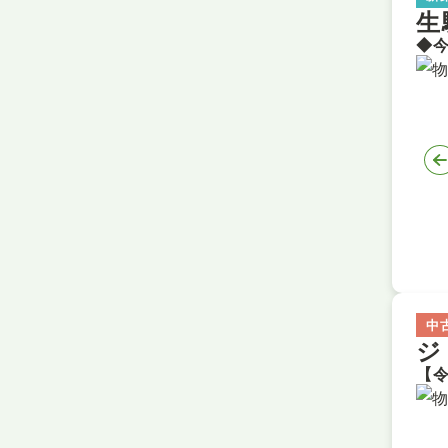
生
中
ジ