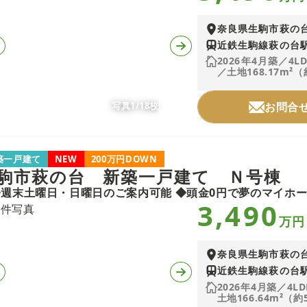
奈良県生駒市萩の
近鉄生駒線萩の台駅
2026年4月築／4L
／土地168.17m²（
写真1/18枚
お問合
築一戸建て
NEW
200万円DOWN
駒市萩の台 新築一戸建て Ｎ号棟
3,490
万円
奈良県生駒市萩の
近鉄生駒線萩の台駅
2026年4月築／4L
土地166.64m²（約