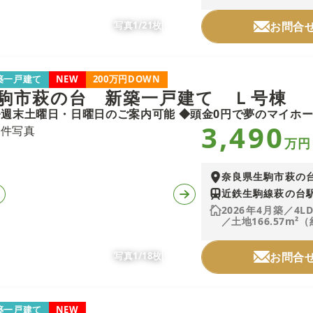
写真1/21枚
お問合
築一戸建て
NEW
200万円DOWN
駒市萩の台 新築一戸建て Ｌ号棟
3,490
万円
奈良県生駒市萩の
近鉄生駒線萩の台駅
2026年4月築／4L
／土地166.57m²（
写真1/18枚
お問合
築一戸建て
NEW