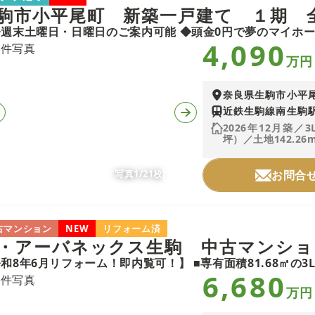
駒市小平尾町 新築一戸建て １期 
4,090
万円
奈良県生駒市小平
近鉄生駒線南生駒駅
2026年12月築／3
坪）／土地142.26m
写真1/21枚
お問合
古マンション
NEW
リフォーム済
・アーバネックス生駒 中古マンショ
6,680
万円