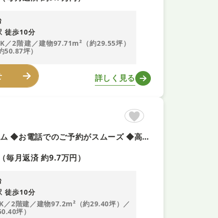
台
 徒歩10分
DK／2階建／建物97.71m²（約29.55坪）
約50.87坪）
せ
詳しく見る
◆今週末土曜日・日曜日のご案内可能 ◆頭金0円で夢のマイホーム ◆お電話でのご予約がスムーズ ◆高耐久・高性能「I.D.S工法」で安心を保証
（毎月返済 約9.7万円）
台
 徒歩10分
DK／2階建／建物97.2m²（約29.40坪）／
50.40坪）