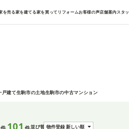
家を売る
家を建てる
家を買ってリフォーム
お客様の声
店舗案内
スタ
一戸建て
生駒市の土地
生駒市の中古マンション
101
並び替え
物件
件