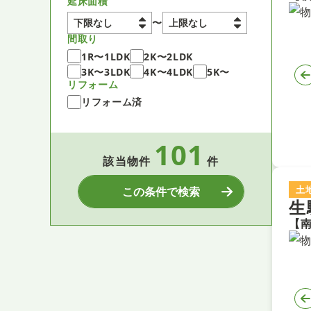
延床面積
〜
間取り
1R〜1LDK
2K〜2LDK
3K〜3LDK
4K〜4LDK
5K〜
リフォーム
リフォーム済
101
該当物件
件
土
この条件で検索
生