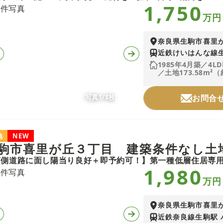
1,750
万円
奈良県生駒市喜里
近鉄けいはんな線生
1985年4月築／4LD
／土地173.58m²（
写真1/8枚
お問合
地
NEW
駒市喜里が丘３丁目 建築条件なし土
1,980
万円
奈良県生駒市喜里
近鉄奈良線生駒駅 