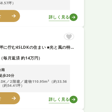
58.57坪）
せ
詳しく見る
【広々とした庭つき+即予約可】南向き ■ゆとりの土地面積約54坪に佇む4SLDKの住まい ■光と風の特等席！開放感ある広々17.7帖LDK ■マイカーOK！2台分の駐車スペースあり
（毎月返済 約14万円）
台南
徒歩20分
LDK／2階建／建物110.95m²（約33.56
（約54.41坪）
せ
詳しく見る