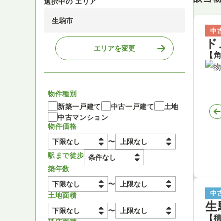
選択中の エリア
生駒市
中
ド
エリアを変更
物件種別
新築一戸建て
中古一戸建て
土地
中古マンション
物件価格
〜
駅まで徒歩
築年数
〜
中
土地面積
生
〜