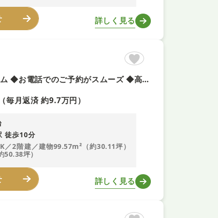
せ
詳しく見る
◆今週末土曜日・日曜日のご案内可能 ◆頭金0円で夢のマイホーム ◆お電話でのご予約がスムーズ ◆高耐久・高性能「I.D.S工法」で安心を保証
（毎月返済 約9.7万円）
台
 徒歩10分
DK／2階建／建物99.57m²（約30.11坪）
約50.38坪）
せ
詳しく見る