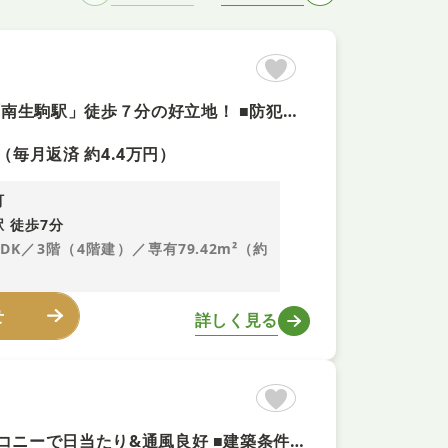
【角部屋＋即予約可】令和８年４月リフォーム！ ■近鉄生駒線「南生駒駅」徒歩７分の好立地！ ■防犯面も安心なオートロック付きマンション！ ■全室洋室、各居室収納スペース付き！
（毎月返済 約4.4万円）
町
 徒歩7分
LDK／3階（4階建）／専有79.42m²（約
せ
詳しく見る
【積水ハイム施工+即予約可】 ■庭付き&駐車1台可&南向きバルコニーで日当たり&通風良好 ■建築条件なしのため、お好きなハウスメーカーでリノベーションや建替え可能 ■スーパー徒歩圏内周辺環境充実