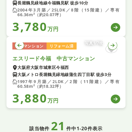
長堀鶴見緑地線今福鶴見駅 徒歩10分
2004年3月築／2SLDK／8階（15階建）／専有
66.36m²（約20.07坪）
3,780
万円
写真1/7枚
中古マンション
リフォーム済
エスリード今福 中古マンション
大阪府大阪市城東区今福西
大阪メトロ長堀鶴見緑地線蒲生四丁目駅 徒歩3分
1997年9月築／2LDK／2階（11階建）／専有
60.58m²（約18.32坪）
3,880
万円
21
該当物件
件中
1-20件表示