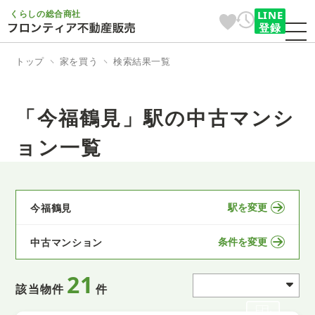
くらしの総合商社
LINE
登録
トップ
家を買う
検索結果一覧
「今福鶴見」駅の中古マンシ
ョン一覧
駅を変更
今福鶴見
条件を変更
中古マンション
21
該当物件
件