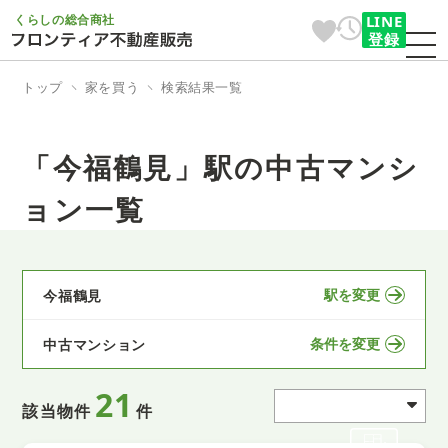
くらしの総合商社
LINE
登録
トップ
家を買う
検索結果一覧
「今福鶴見」駅の中古マンシ
ョン一覧
駅を変更
今福鶴見
条件を変更
中古マンション
21
該当物件
件