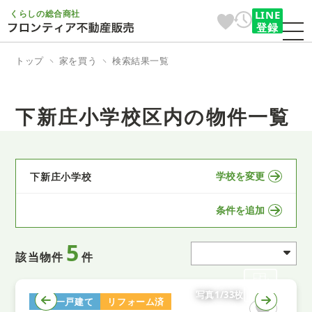
くらしの総合商社
LINE
登録
トップ
家を買う
検索結果一覧
下新庄小学校区内の物件一覧
学校を変更
下新庄小学校
条件を追加
5
該当物件
件
写真1/33枚
中古一戸建て
リフォーム済