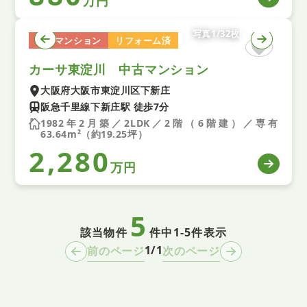
万円
写真1/32枚
中古マンション
リフォーム済
カーサ東淀川 中古マンション
大阪府大阪市東淀川区下新庄
阪急千里線下新庄駅 徒歩7分
1982年2月築／2LDK／2階（6階建）／専有
63.64m²（約19.25坪）
2,280
万円
5
該当物件
件中
1-5件表示
1/1
前のページ
次のページ