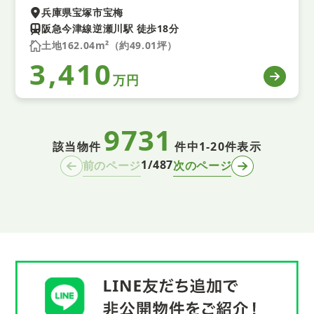
兵庫県宝塚市宝梅
阪急今津線逆瀬川駅 徒歩18分
土地162.04m²（約49.01坪）
3,410
万円
9731
該当物件
件中
1-20件表示
1/487
前のページ
次のページ