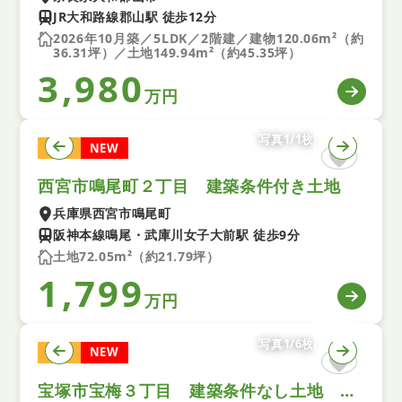
JR大和路線郡山駅 徒歩12分
2026年10月築／5LDK／2階建／建物120.06m²（約
36.31坪）／土地149.94m²（約45.35坪）
3,980
万円
写真1/1枚
土地
NEW
西宮市鳴尾町２丁目 建築条件付き土地
兵庫県西宮市鳴尾町
阪神本線鳴尾・武庫川女子大前駅 徒歩9分
土地72.05m²（約21.79坪）
1,799
万円
写真1/6枚
土地
NEW
宝塚市宝梅３丁目 建築条件なし土地 ２号地 全３区画