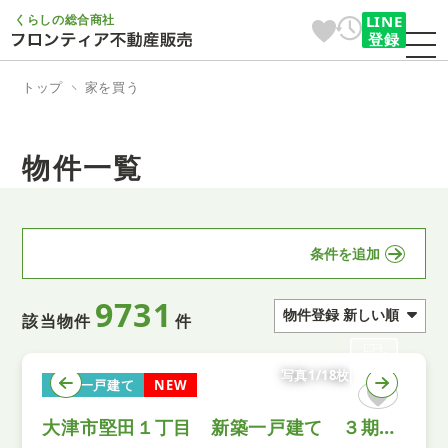
くらしの総合商社
LINE
登録
トップ
家を買う
物件一覧
条件を追加
9731
該当物件
件
写真1/18枚
新築一戸建て
NEW
大津市堅田１丁目 新築一戸建て ３期 １号棟