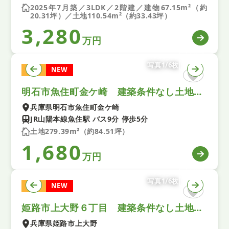
2025年7月築／3LDK／2階建／建物67.15m²（約
20.31坪）／土地110.54m²（約33.43坪）
3,280
万円
写真1/6枚
土地
NEW
明石市魚住町金ケ崎 建築条件なし土地 全２区画 B号地
兵庫県明石市魚住町金ケ崎
JR山陽本線魚住駅 バス9分 停歩5分
土地279.39m²（約84.51坪）
1,680
万円
写真1/6枚
土地
NEW
姫路市上大野６丁目 建築条件なし土地 ３号地
兵庫県姫路市上大野