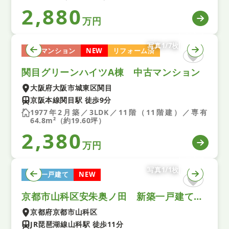
2,880
万円
写真1/7枚
中古マンション
NEW
リフォーム済
関目グリーンハイツA棟 中古マンション
大阪府大阪市城東区関目
京阪本線関目駅 徒歩9分
1977年2月築／3LDK／11階（11階建）／専有
64.8m²（約19.60坪）
2,380
万円
写真1/1枚
中古一戸建て
NEW
京都市山科区安朱奥ノ田 新築一戸建て ２号棟
京都府京都市山科区
JR琵琶湖線山科駅 徒歩11分