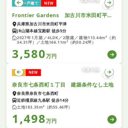
写真1/41枚
新築一戸建て
NEW
Frontier Gardens 加古川市米田町平津 新築一戸て 全１区画
兵庫県加古川市米田町平津
JR山陽本線宝殿駅 徒歩5分
2027年1月築／4LDK／2階建／建物113.44m²（約
34.31坪）／土地166.11m²（約50.24坪）
3,580
万円
写真1/6枚
土地
NEW
奈良市七条西町１丁目 建築条件なし土地
奈良県奈良市七条西町
近鉄橿原線九条駅 徒歩14分
土地183.35m²（約55.46坪）
1,498
万円