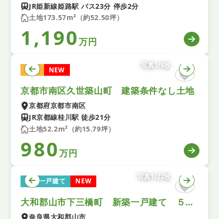
JR姫新線姫路駅 バス23分 停歩2分
土地173.57m²（約52.50坪）
1,190
万円
写真1/6枚
土地
NEW
京都市南区久世築山町 建築条件なし土地
京都府京都市南区
JR京都線桂川駅 徒歩21分
土地52.2m²（約15.79坪）
980
万円
写真1/22枚
新築一戸建て
NEW
大和郡山市下三橋町 新築一戸建て ５期 全１区画
奈良県大和郡山市