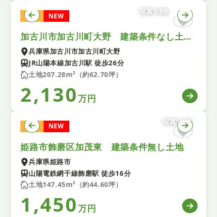
写真1/6枚
土地
NEW
加古川市加古川町大野 建築条件なし土地 ３号地
兵庫県加古川市加古川町大野
JR山陽本線加古川駅 徒歩26分
土地207.28m²（約62.70坪）
2,130
万円
写真1/6枚
土地
NEW
姫路市飾磨区加茂東 建築条件無し土地
兵庫県姫路市
山陽電鉄網干線飾磨駅 徒歩16分
土地147.45m²（約44.60坪）
1,450
万円