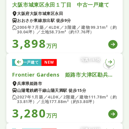
大阪市城東区永田１丁目 中古一戸建て
大阪府大阪市城東区永田
おおさか東線放出駅 徒歩9分
2006年7月築／4LDK／3階建／建物99.31m²（約
30.04坪）／土地58.73m²（約17.76坪）
3,898
万円
写真1/41枚
新築一戸建て
NEW
Frontier Gardens 姫路市大津区勘兵衛町２丁目 新築一戸建て 全１区画
兵庫県姫路市
山陽電鉄網干線山陽天満駅 徒歩15分
2027年1月築／4LDK／2階建／建物111.78m²（約
33.81坪）／土地177.88m²（約53.80坪）
3,280
万円