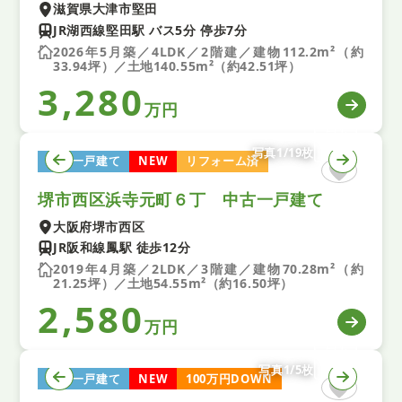
滋賀県大津市堅田
JR湖西線堅田駅 バス5分 停歩7分
2026年5月築／4LDK／2階建／建物112.2m²（約
33.94坪）／土地140.55m²（約42.51坪）
3,280
万円
写真1/19枚
中古一戸建て
NEW
リフォーム済
堺市西区浜寺元町６丁 中古一戸建て
大阪府堺市西区
JR阪和線鳳駅 徒歩12分
2019年4月築／2LDK／3階建／建物70.28m²（約
21.25坪）／土地54.55m²（約16.50坪）
2,580
万円
写真1/5枚
中古一戸建て
NEW
100万円DOWN