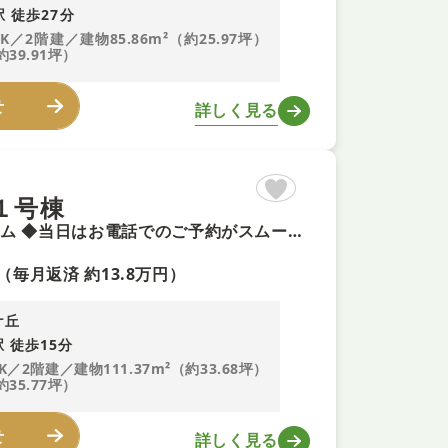
 徒歩27分
DK／2階建／建物85.86m²（約25.97坪）
約39.91坪）
せ
詳しく見る
１号棟
◆今週末土曜日・日曜日のご案内可能 ◆頭金0円で夢のマイホーム ◆当日はお電話でのご予約がスムーズです ◆最長３５年の定期点検・長期保証で安心
（毎月返済 約13.8万円）
ケ丘
 徒歩15分
K／2階建／建物111.37m²（約33.68坪）
約35.77坪）
せ
詳しく見る