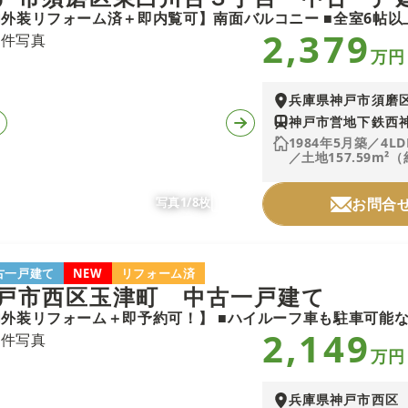
2,379
万円
兵庫県神戸市須磨
神戸市営地下鉄西神
1984年5月築／4LD
／土地157.59m²（
写真1/8枚
お問合
古一戸建て
NEW
リフォーム済
戸市西区玉津町 中古一戸建て
2,149
万円
兵庫県神戸市西区