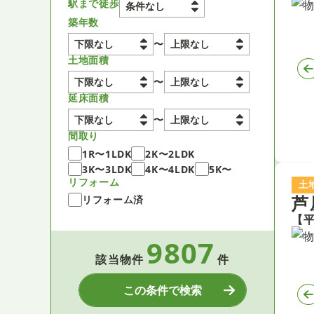
駅まで徒歩
築年数
〜
土地面積
〜
延床面積
〜
間取り
1R〜1LDK
2K〜2LDK
3K〜3LDK
4K〜4LDK
5K〜
リフォーム
土
芦
リフォーム済
9807
該当物件
件
この条件で検索