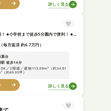
せ
詳しく見る
■本日ご内覧可能！ ■ハイルーフ車も楽々駐車できる3台分駐車場！ ■小学校まで徒歩5分圏内で便利！ ■当日のご相談予約はお電話がスムーズ
（毎月返済 約6.7万円）
秋葉台
駅 徒歩14分
LDK／2階建／建物115.09m²（約34.81
²（約49.93坪）
せ
詳しく見る
建て