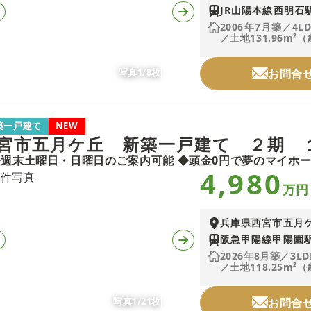
JR山陽本線西明石駅
2006年7月築／4L
／土地131.96m²（
写真1/8枚
お問合
築一戸建て
NEW
宮市五月ケ丘 新築一戸建て ２期 
4,980
万円
兵庫県西宮市五月
阪急甲陽線甲陽園駅
2026年8月築／3LD
／土地118.25m²（
写真1/21枚
お問合