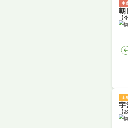
中
朝
土
宇