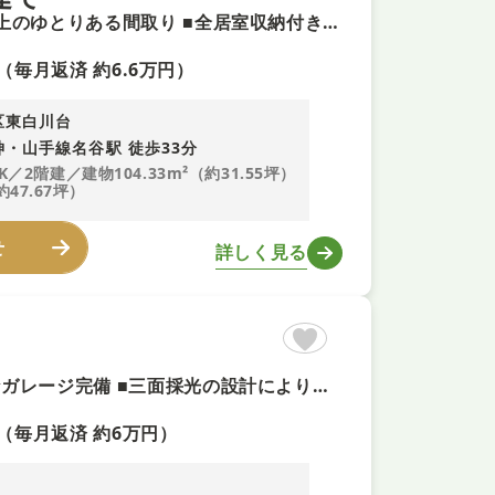
【内外装リフォーム済＋即内覧可】南面バルコニー ■全室6帖以上のゆとりある間取り ■全居室収納付きでスッキリ片付く住空間 ■駐車2台可能！来客用にも安心の広さ ■前面道路6m×南側接道で駐車ラクラク
（毎月返済 約6.6万円）
区東白川台
・山手線名谷駅 徒歩33分
K／2階建／建物104.33m²（約31.55坪）
約47.67坪）
せ
詳しく見る
【内外装リフォーム＋即予約可！】 ■ハイルーフ車も駐車可能なガレージ完備 ■三面採光の設計により、室内の通風と開放感に優れています ■全居室に収納スペースを備えた機能的な間取り
（毎月返済 約6万円）