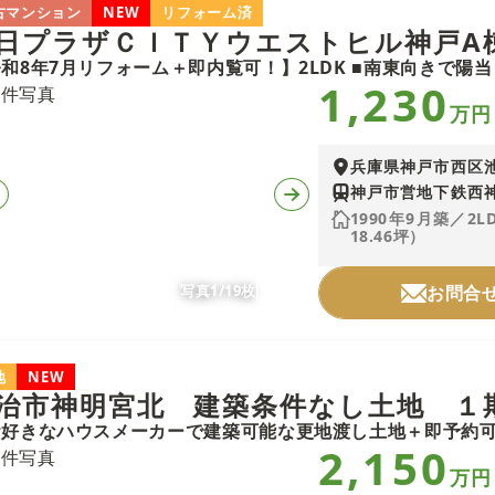
古マンション
NEW
リフォーム済
日プラザＣＩＴＹウエストヒル神戸A
1,230
万円
兵庫県神戸市西区
神戸市営地下鉄西神
1990年9月築／2L
18.46坪）
写真1/19枚
お問合
地
NEW
治市神明宮北 建築条件なし土地 １
2,150
万円