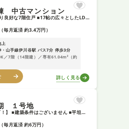
棟 中古マンション
【令和8年7月リフォーム＋即内覧可！】2LDK ■南東向きで陽当り良好な7階住戸 ■17帖の広々としたLDKで快適な暮らし ■お料理に集中しやすい壁付けタイプのシステムキッチンを新調
（毎月返済 約3.4万円）
池上
・山手線伊川谷駅 バス7分 停歩3分
DK／7階（14階建）／専有61.04m²（約
せ
詳しく見る
期 １号地
【お好きなハウスメーカーで建築可能な更地渡し土地＋即予約可！】 ■建築条件はございません ■平坦地で理想のマイホームを描けます ■第一種低層住居専用地域内の閑静な住宅街
（毎月返済 約6万円）