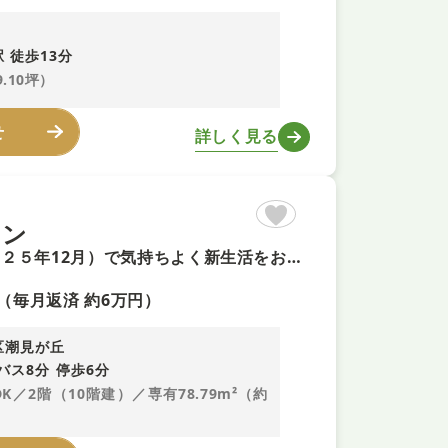
 徒歩13分
9.10坪）
せ
詳しく見る
ョン
【ペット飼育可＋即内覧可】東向き ■室内リフォーム済み（２０２５年12月）で気持ちよく新生活をおくれます ■食洗機や床暖房等嬉しい設備充実 ■不在時も荷物が受け取れる宅配BOX付き
（毎月返済 約6万円）
区潮見が丘
バス8分 停歩6分
DK／2階（10階建）／専有78.79m²（約