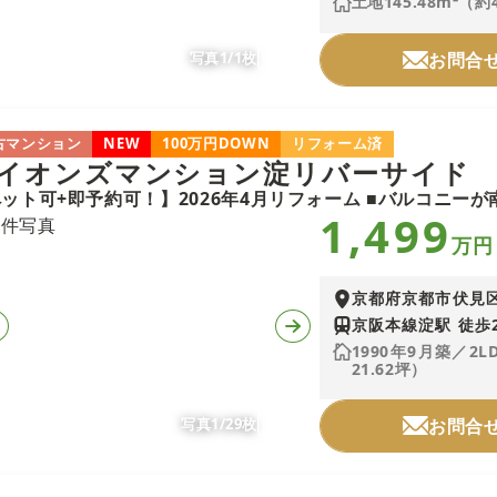
土地145.48m²（約
写真1/1枚
お問合
古マンション
NEW
100万円DOWN
リフォーム済
イオンズマンション淀リバーサイド
1,499
万円
京都府京都市伏見
京阪本線淀駅 徒歩
1990年9月築／2L
21.62坪）
写真1/29枚
お問合