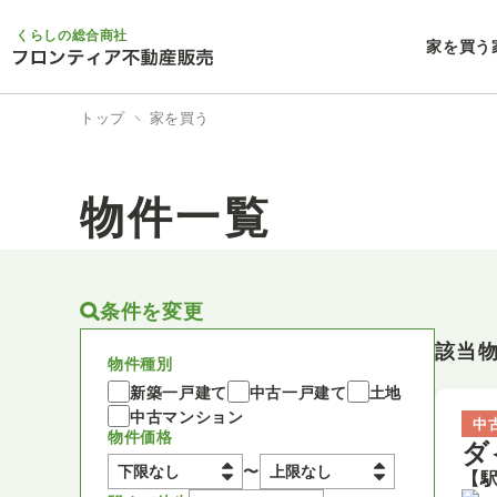
くらしの総合商社
家を買う
トップ
家を買う
物件一覧
条件を変更
該当
物件種別
新築一戸建て
中古一戸建て
土地
中古マンション
中
物件価格
ダ
〜