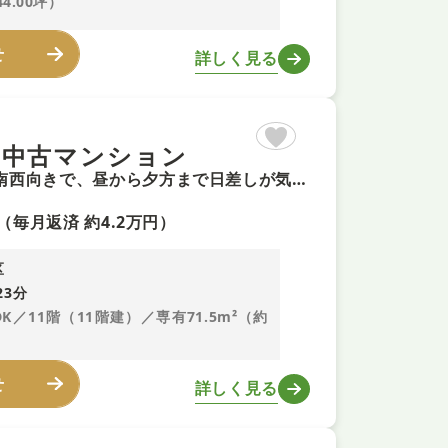
44.00坪）
せ
詳しく見る
 中古マンション
【ペット可+即予約可！】2026年4月リフォーム ■バルコニーが南西向きで、昼から夕方まで日差しが気持ちよく射し込みます ■全居室収納あり。それぞれのお部屋にスペースがあるのでプライベートな荷物でも身近に置くことが出来ます ■LDK20畳以上は暮らしにゆとりある快適空間です。
（毎月返済 約4.2万円）
区
23分
DK／11階（11階建）／専有71.5m²（約
せ
詳しく見る