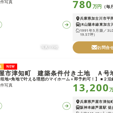
780
万円
（毎月
兵庫県加古川市平
JR山陽本線東加古川
1991年5月築／3
19.57坪）
写真1/35枚
お問合
地
NEW
屋市津知町 建築条件付き土地 Ａ号
13,200
兵庫県芦屋市津知
阪神本線芦屋駅 徒