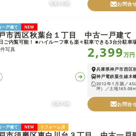
写真1/33枚
お問合
古一戸建て
NEW
戸市西区秋葉台１丁目 中古一戸建て
2,399
万円
兵庫県神戸市西区
神戸電鉄粟生線木幡
2012年1月築／4S
坪）／土地165.08m
写真1/8枚
お問合
古一戸建て
NEW
リフォーム済
戸市須磨区東白川台３丁目 中古一戸