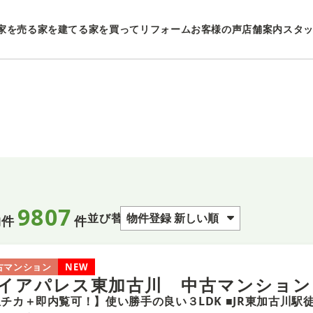
家を売る
家を建てる
家を買ってリフォーム
お客様の声
店舗案内
スタ
9807
並び替え
物件
件
古マンション
NEW
イアパレス東加古川 中古マンション