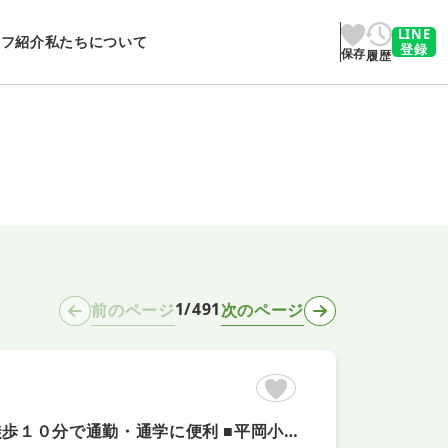
LINE
ッフ紹介
私たちについて
登録
保存
履歴
1/491
前のページ
次のページ
【駅チカ＋即内覧可！】使い勝手の良い３LDK ■JR東加古川駅徒歩１０分で通勤・通学に便利 ■平岡小学校徒歩７分のためお子様の通学にも安心です ■閑静な住宅街のため落ち着いた暮らしが実現します