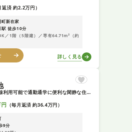
返済 約2.2万円）
岡町新在家
駅 徒歩10分
LDK／1階（5階建）／専有64.71m²（約
せ
詳しく見る
地
【平坦地×角地で叶える理想のマイホーム＋即予約可！】 ■２沿線利用可能で通勤通学に便利な閑静な住宅街 ■お好きな間取りで建築可能な建築条件付き土地 ■周辺環境が充実した住みやすさが揃う好立地
万円
（毎月返済 約36.4万円）
町
歩9分