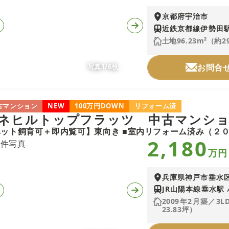
京都府宇治市
近鉄京都線伊勢田駅
土地96.23m²（約2
写真1/6枚
お問合
古マンション
NEW
100万円DOWN
リフォーム済
ネヒルトップフラッツ 中古マンシ
2,180
万円
兵庫県神戸市垂水
JR山陽本線垂水駅 
2009年2月築／3L
23.83坪）