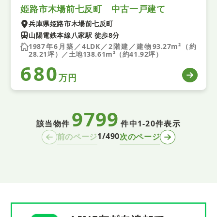
姫路市木場前七反町 中古一戸建て
兵庫県姫路市木場前七反町
山陽電鉄本線八家駅 徒歩8分
1987年6月築／4LDK／2階建／建物93.27m²（約
28.21坪）／土地138.61m²（約41.92坪）
680
万円
9799
該当物件
件中
1-20件表示
1/490
前のページ
次のページ