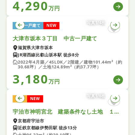
4,290
万円
写真1/4枚
中古一戸建て
NEW
大津市坂本３丁目 中古一戸建て
滋賀県大津市坂本
JR湖西線比叡山坂本駅 徒歩8分
2022年4月築／4SLDK／2階建／建物101.44m²（約
30.68坪）／土地124.89m²（約37.77坪）
3,180
万円
写真1/6枚
土地
NEW
宇治市神明宮北 建築条件なし土地 １期 １号地
京都府宇治市
近鉄京都線伊勢田駅 徒歩13分
土地96.23m²（約29.10坪）