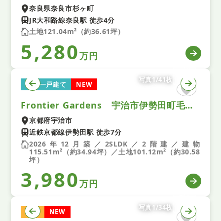
奈良県奈良市杉ヶ町
JR大和路線奈良駅 徒歩4分
土地121.04m²（約36.61坪）
5,280
万円
写真1/41枚
新築一戸建て
NEW
Frontier Gardens 宇治市伊勢田町毛語 新築一戸建て １号棟
京都府宇治市
近鉄京都線伊勢田駅 徒歩7分
2026年12月築／2SLDK／2階建／建物
115.51m²（約34.94坪）／土地101.12m²（約30.58
坪）
3,980
万円
写真1/34枚
土地
NEW