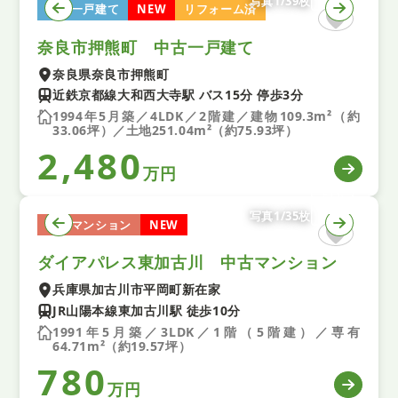
写真1/39枚
中古一戸建て
NEW
リフォーム済
奈良市押熊町 中古一戸建て
奈良県奈良市押熊町
近鉄京都線大和西大寺駅 バス15分 停歩3分
1994年5月築／4LDK／2階建／建物109.3m²（約
33.06坪）／土地251.04m²（約75.93坪）
2,480
万円
写真1/35枚
中古マンション
NEW
ダイアパレス東加古川 中古マンション
兵庫県加古川市平岡町新在家
JR山陽本線東加古川駅 徒歩10分
1991年5月築／3LDK／1階（5階建）／専有
64.71m²（約19.57坪）
780
万円