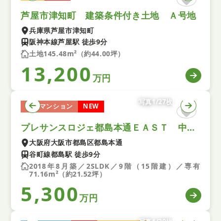
芦屋市津知町 建築条件付き土地 Ａ号地
兵庫県芦屋市津知町
阪神本線芦屋駅 徒歩9分
土地145.48m²（約44.00坪）
13,200
万円
写真1/27枚
中古マンション
NEW
プレサンスロジェ都島本通ＥＡＳＴ 中古マンション
大阪府大阪市都島区都島本通
谷町線都島駅 徒歩9分
2018年8月築／2SLDK／9階（15階建）／専有
71.16m²（約21.52坪）
5,300
万円