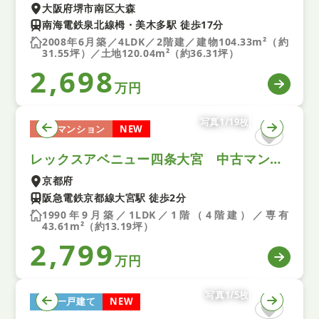
大阪府堺市南区大森
南海電鉄泉北線栂・美木多駅 徒歩17分
2008年6月築／4LDK／2階建／建物104.33m²（約
31.55坪）／土地120.04m²（約36.31坪）
2,698
万円
写真1/19枚
中古マンション
NEW
レックスアベニュー四条大宮 中古マンション
京都府
阪急電鉄京都線大宮駅 徒歩2分
1990年9月築／1LDK／1階（4階建）／専有
43.61m²（約13.19坪）
2,799
万円
写真1/5枚
中古一戸建て
NEW