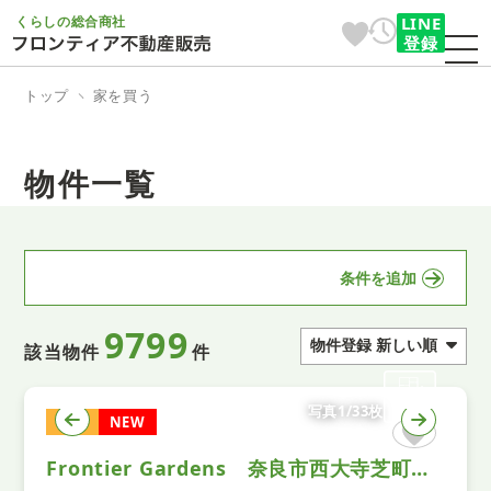
くらしの総合商社
LINE
登録
トップ
家を買う
物件一覧
条件を追加
9799
該当物件
件
写真1/33枚
土地
NEW
Frontier Gardens 奈良市西大寺芝町２丁目 建築条件付き土地 全１区画