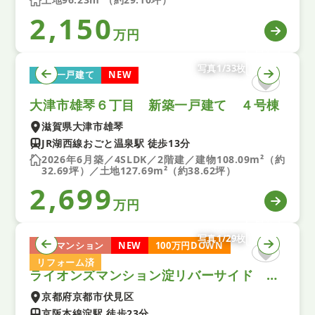
2,150
万円
写真1/33枚
新築一戸建て
NEW
大津市雄琴６丁目 新築一戸建て ４号棟
滋賀県大津市雄琴
JR湖西線おごと温泉駅 徒歩13分
2026年6月築／4SLDK／2階建／建物108.09m²（約
32.69坪）／土地127.69m²（約38.62坪）
2,699
万円
写真1/29枚
中古マンション
NEW
100万円DOWN
リフォーム済
ライオンズマンション淀リバーサイド 中古マンション
京都府京都市伏見区
京阪本線淀駅 徒歩23分