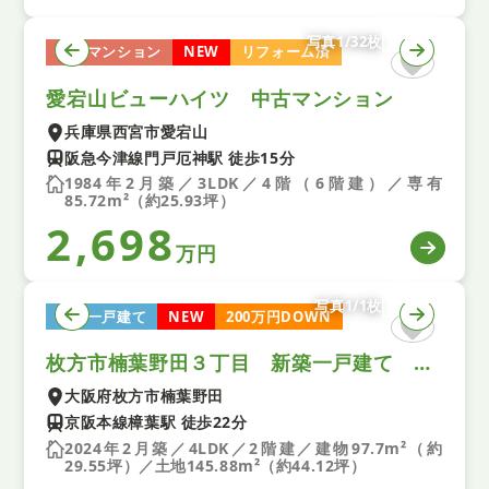
写真1/32枚
中古マンション
NEW
リフォーム済
愛宕山ビューハイツ 中古マンション
兵庫県西宮市愛宕山
阪急今津線門戸厄神駅 徒歩15分
1984年2月築／3LDK／4階（6階建）／専有
85.72m²（約25.93坪）
2,698
万円
写真1/1枚
中古一戸建て
NEW
200万円DOWN
枚方市楠葉野田３丁目 新築一戸建て ２号地
大阪府枚方市楠葉野田
京阪本線樟葉駅 徒歩22分
2024年2月築／4LDK／2階建／建物97.7m²（約
29.55坪）／土地145.88m²（約44.12坪）