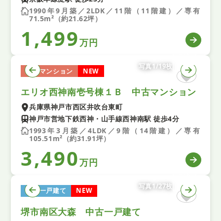
1990年9月築／2LDK／11階（11階建）／専有
71.5m²（約21.62坪）
1,499
万円
写真1/19枚
中古マンション
NEW
エリオ西神南壱号棟１Ｂ 中古マンション
兵庫県神戸市西区井吹台東町
神戸市営地下鉄西神・山手線西神南駅 徒歩4分
1993年3月築／4LDK／9階（14階建）／専有
105.51m²（約31.91坪）
3,490
万円
写真1/27枚
中古一戸建て
NEW
堺市南区大森 中古一戸建て