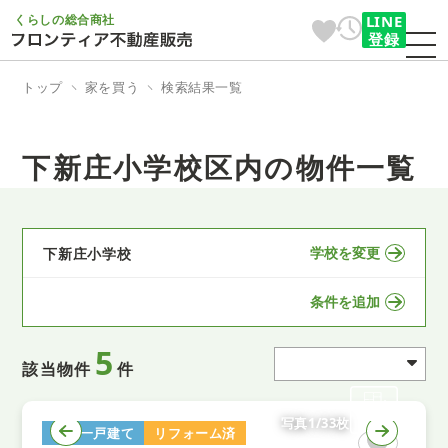
くらしの総合商社
LINE
登録
トップ
家を買う
検索結果一覧
下新庄小学校区内の物件一覧
学校を変更
下新庄小学校
条件を追加
5
該当物件
件
写真1/33枚
中古一戸建て
リフォーム済