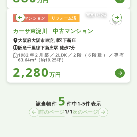
万円
写真1/32枚
中古マンション
リフォーム済
カーサ東淀川 中古マンション
大阪府大阪市東淀川区下新庄
阪急千里線下新庄駅 徒歩7分
1982年2月築／2LDK／2階（6階建）／専有
63.64m²（約19.25坪）
2,280
万円
5
該当物件
件中
1-5件表示
1/1
前のページ
次のページ