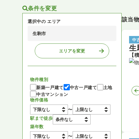
条件を変更
該当
選択中の エリア
生駒市
中
生
エリアを変更
物件種別
新築一戸建て
中古一戸建て
土地
中古マンション
物件価格
〜
駅まで徒歩
築年数
〜