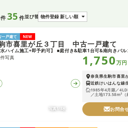
35
並び替え
物件
件
古一戸建て
NEW
駒市喜里が丘３丁目 中古一戸建て
1,750
万円
奈良県生駒市喜里
近鉄けいはんな線生
1985年4月築／4LD
／土地173.58m²（
写真1/8枚
お問合