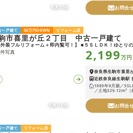
写真1/5枚
お問合
古一戸建て
50万円DOWN
リフォーム済
駒市喜里が丘２丁目 中古一戸建て
2,199
万円
奈良県生駒市喜里
近鉄奈良線生駒駅 
1989年9月築／5SL
／土地329.12m²（
写真1/33枚
お問合
古一戸建て
リフォーム済