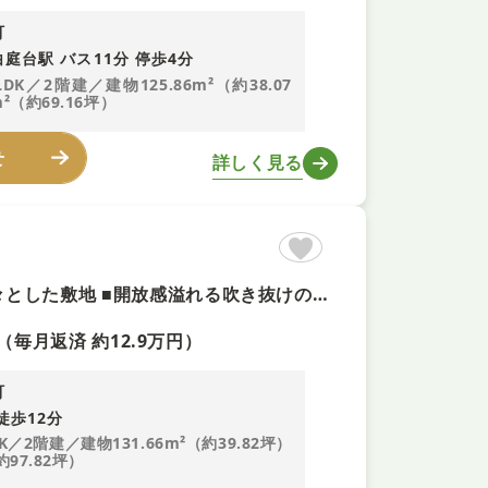
町
庭台駅 バス11分 停歩4分
LDK／2階建／建物125.86m²（約38.07
²（約69.16坪）
せ
詳しく見る
【ミサワホーム施工の邸宅！即内覧可！】敷地面積約97坪の広々とした敷地 ■開放感溢れる吹き抜けのある4LDK ■約5帖のルーフバルコニー付き
（毎月返済 約12.9万円）
町
徒歩12分
K／2階建／建物131.66m²（約39.82坪）
約97.82坪）