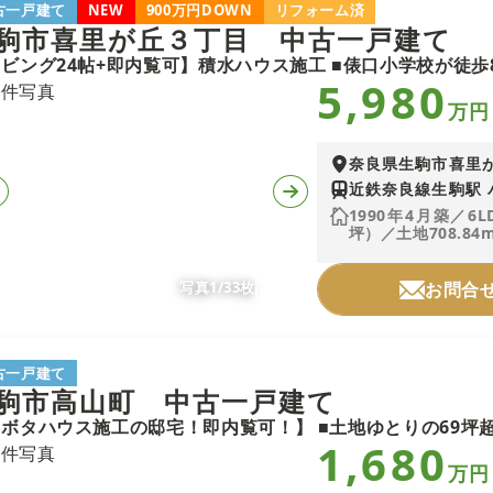
古一戸建て
NEW
900万円DOWN
リフォーム済
駒市喜里が丘３丁目 中古一戸建て
5,980
万円
奈良県生駒市喜里
近鉄奈良線生駒駅 
1990年4月築／6L
坪）／土地708.84m
写真1/33枚
お問合
古一戸建て
駒市高山町 中古一戸建て
1,680
万円