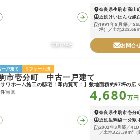
奈良県生駒市高山
近鉄けいはんな線白
1991年8月築／5S
坪）／土地228.66m
写真1/38枚
お問合
古一戸建て
リフォーム済
駒市壱分町 中古一戸建て
4,680
万円
奈良県生駒市壱分
近鉄生駒線一分駅 
2002年3月築／4LD
／土地323.39m²（