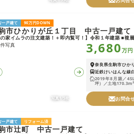
お問合
古一戸建て
90万円DOWN
駒市ひかりが丘１丁目 中古一戸建て
3,680
万円
奈良県生駒市ひか
近鉄けいはんな線白
2019年8月築／4S
坪）／土地170.3m²
写真1/5枚
お問合
古一戸建て
リフォーム済
駒市辻町 中古一戸建て