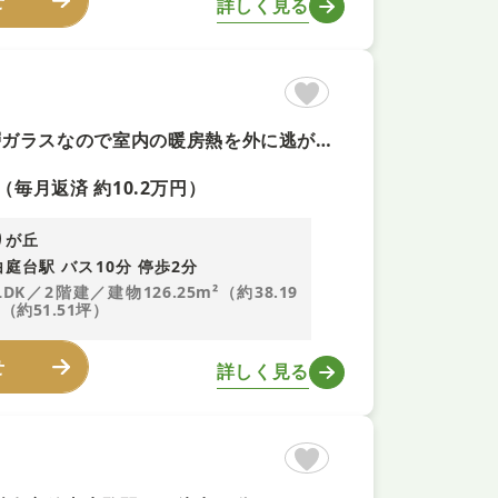
せ
詳しく見る
【木の家イムラの注文建築！＋即内覧可！】令和１年建築 ■複層ガラスなので室内の暖房熱を外に逃がさず、同時に外から冷気が伝わるのを防いで暖房効果をぐんと高めます。 ■吹抜なので開放感があり、部屋の奥まで光が差し込みます。 ■前道6m以上なので、車の通り抜けや荷物の積み下ろしにも余裕があります。
（毎月返済 約10.2万円）
りが丘
庭台駅 バス10分 停歩2分
LDK／2階建／建物126.25m²（約38.19
（約51.51坪）
せ
詳しく見る