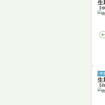
生
中
生