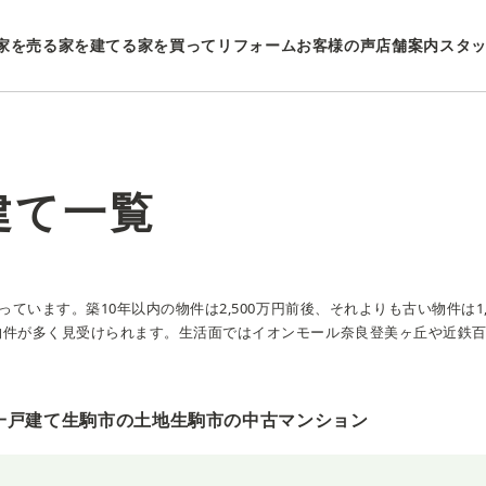
家を売る
家を建てる
家を買ってリフォーム
お客様の声
店舗案内
スタ
建て一覧
ています。築10年以内の物件は2,500万円前後、それよりも古い物件は
物件が多く見受けられます。生活面ではイオンモール奈良登美ヶ丘や近鉄
一戸建て
生駒市の土地
生駒市の中古マンション