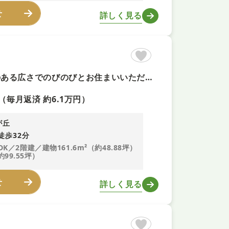
せ
詳しく見る
【内外装フルリフォーム＋即内覧可！】 ■５ＳＬＤＫ！ゆとりのある広さでのびのびとお住まいいただけます ■ウォークインクローゼットや納戸など収納豊富 ■食洗機や浴室乾燥機などの設備で生活が快適に
（毎月返済 約6.1万円）
が丘
徒歩32分
DK／2階建／建物161.6m²（約48.88坪）
約99.55坪）
せ
詳しく見る