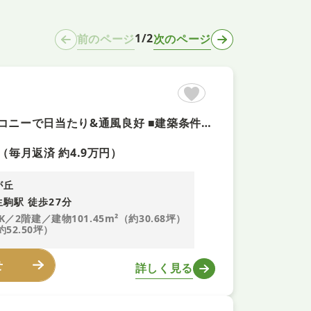
1/2
前のページ
次のページ
【積水ハイム施工+即予約可】 ■庭付き&駐車1台可&南向きバルコニーで日当たり&通風良好 ■建築条件なしのため、お好きなハウスメーカーでリノベーションや建替え可能 ■スーパー徒歩圏内周辺環境充実
（毎月返済 約4.9万円）
が丘
駒駅 徒歩27分
K／2階建／建物101.45m²（約30.68坪）
約52.50坪）
せ
詳しく見る