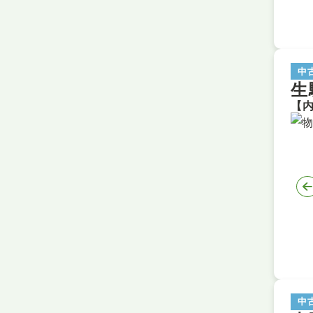
中
生
中