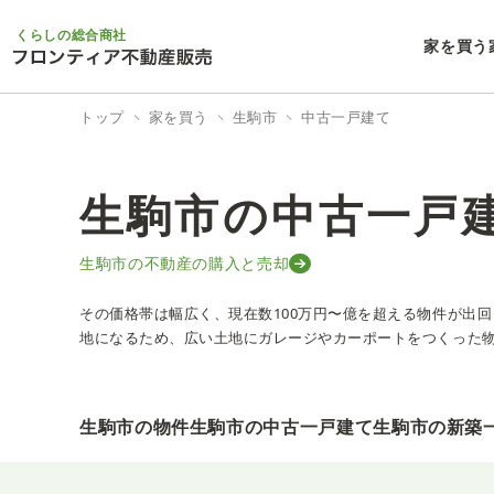
くらしの総合商社
家を買う
トップ
家を買う
生駒市
中古一戸建て
生駒市の中古一戸
生駒市の不動産の購入と売却
その価格帯は幅広く、現在数100万円〜億を超える物件が出回っ
地になるため、広い土地にガレージやカーポートをつくった
生駒市の物件
生駒市の中古一戸建て
生駒市の新築