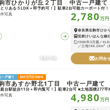
駒市ひかりが丘２丁目 中古一戸建て
2,780
万円
奈良県生駒市ひか
近鉄けいはんな線白
1986年3月築／4LD
／土地166.24m²（
写真1/31枚
お問合
古一戸建て
420万円DOWN
駒市あすか野北1丁目 中古一戸建て
4,980
万円