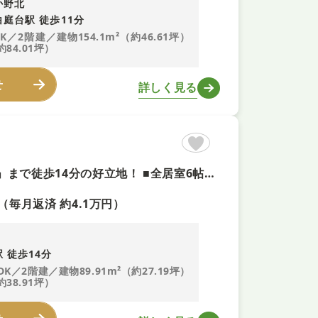
か野北
庭台駅 徒歩11分
DK／2階建／建物154.1m²（約46.61坪）
約84.01坪）
せ
詳しく見る
【開放感ある3方向角地＋即内覧可！】 ■近鉄奈良線「東生駒駅」まで徒歩14分の好立地！ ■全居室6帖以上のゆとりある4LDKの2階建て ■2面バルコニー×全室2面採光で採光・通風ともに良好！
（毎月返済 約4.1万円）
 徒歩14分
DK／2階建／建物89.91m²（約27.19坪）
約38.91坪）