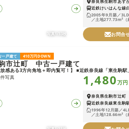
奈良県生駒市あす
近鉄けいはんな線白
2005年9月築／3L
／土地277.73m²（
写真1/33枚
お問合
古一戸建て
410万円DOWN
駒市辻町 中古一戸建て
1,480
万円
奈良県生駒市辻町
近鉄奈良線東生駒駅
1996年12月築／4L
／土地128.66m²（
写真1/35枚