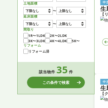
中
土地面積
生
〜
延床面積
〜
間取り
1R〜1LDK
2K〜2LDK
3K〜3LDK
4K〜4LDK
5K〜
リフォーム
リフォーム済
35
該当物件
件
中
この条件で検索
生