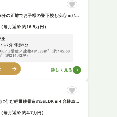
【リビング24帖+即内覧可】積水ハウス施工 ■俵口小学校が徒歩8分の距離でお子様の登下校も安心 ■ガレージはお車を風雨から守り、濡れずに乗り降り可能 ■収納が豊富にあり広いお部屋を有効に使えます
（毎月返済 約16.5万円）
が丘
バス7分 停歩5分
DK／3階建／建物481.33m²（約145.60
²（約214.42坪）
せ
詳しく見る
【クボタハウス施工の邸宅！即内覧可！】 ■土地ゆとりの69坪超に佇む軽量鉄骨造の5SLDK ■４台駐車可能でご家族の車も安心（車種による） ■広々とした21帖のLDKや大容量の収納が魅力
（毎月返済 約4.7万円）