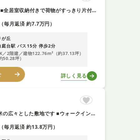
【ゆとりある５LDK＋即予約可！】駐車2台可能カーポート付！ ■全居室収納付きで荷物がすっきり片付きますね ■3面採光のリビングで明るい光が差し込みます ■安全で省エネなオール電化物件です
（毎月返済 約7.7万円）
りが丘
庭台駅 バス15分 停歩2分
K／2階建／建物122.76m²（約37.13坪）
約50.28坪）
せ
詳しく見る
【白庭台駅徒歩11分＋即内覧可！】駐車2台可 ■土地面積277平米の広々とした敷地です ■ウォークインクローゼット／シューズインクローゼット完備 ■全居室収納付きでお部屋がすっきりと片付きますね
（毎月返済 約13.8万円）