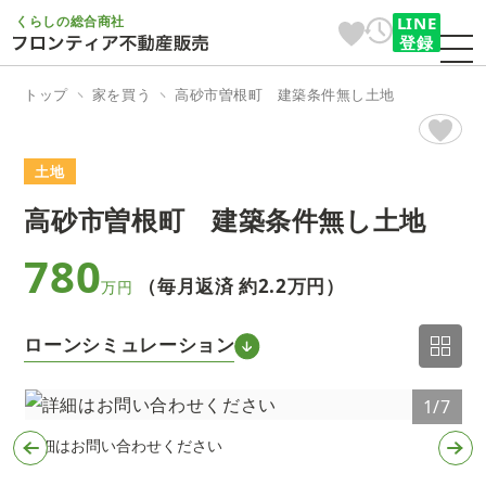
くらしの総合商社
LINE
登録
トップ
家を買う
高砂市曽根町 建築条件無し土地
土地
高砂市曽根町 建築条件無し土地
780
（毎月返済 約
2.2万円
）
万円
ローンシミュレーション
7
1/7
詳細はお問い合わせください
支