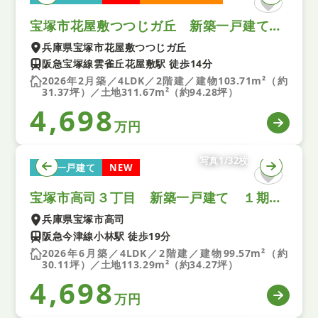
宝塚市花屋敷つつじガ丘 新築一戸建て １期 2号棟
兵庫県宝塚市花屋敷つつじガ丘
阪急宝塚線雲雀丘花屋敷駅 徒歩14分
2026年2月築／4LDK／2階建／建物103.71m²（約
31.37坪）／土地311.67m²（約94.28坪）
4,698
万円
写真1/32枚
新築一戸建て
NEW
宝塚市高司３丁目 新築一戸建て １期 4号棟
兵庫県宝塚市高司
阪急今津線小林駅 徒歩19分
2026年6月築／4LDK／2階建／建物99.57m²（約
30.11坪）／土地113.29m²（約34.27坪）
4,698
万円