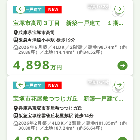
写真1/32枚
新築一戸建て
NEW
宝塚市高司３丁目 新築一戸建て １期 1号棟
兵庫県宝塚市高司
阪急今津線小林駅 徒歩19分
2026年6月築／4LDK／2階建／建物98.74m²（約
29.86坪）／土地114.14m²（約34.52坪）
4,898
万円
写真1/31枚
新築一戸建て
NEW
宝塚市花屋敷つつじガ丘 新築一戸建て １期 １号棟
兵庫県宝塚市花屋敷つつじガ丘
阪急宝塚線雲雀丘花屋敷駅 徒歩14分
2026年2月築／4LDK／2階建／建物101.85m²（約
30.80坪）／土地187.24m²（約56.64坪）