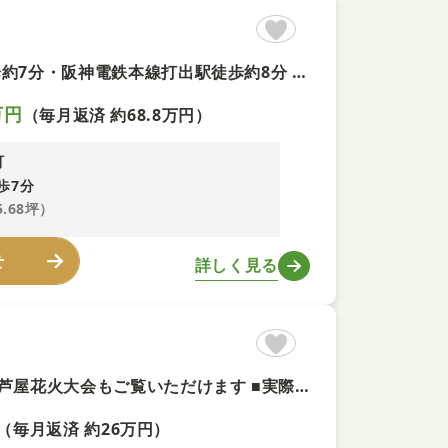
【南向き・建築条件無＋即予約可！】 ■JR東海道本線芦屋駅徒歩約7分・阪神電鉄本線打出駅徒歩約8分 ■約95坪のゆとりある敷地で理想の邸宅や店舗・医院の建築が可能
万円
（毎月返済 約68.8万円）
町
歩7分
5.68坪）
せ
詳しく見る
【100坪の整形地＋即予約可】建築条件なし ■大阪湾を一望でき芦屋花火大会もご覧いただけます ■実際の建築イメージを膨らませやすい参考プラン図も用意 ■開放感があり落ち着いた静かな住環境が魅力です
（毎月返済 約26万円）