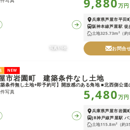
9,880
万円
兵庫県芦屋市平田
阪神本線芦屋駅 徒
土地325.73m²（約
写真1/6枚
お問合
地
NEW
屋市岩園町 建築条件なし土地
5,480
万円
兵庫県芦屋市岩園
JR神戸線芦屋駅 バ
土地115.8m²（約3