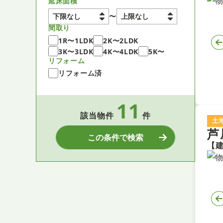
延床面積
〜
間取り
1R〜1LDK
2K〜2LDK
3K〜3LDK
4K〜4LDK
5K〜
リフォーム
リフォーム済
11
該当物件
件
土
芦
この条件で検索