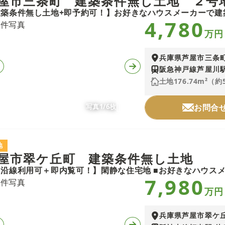
屋市三条町 建築条件無し土地 ２号
4,780
万円
兵庫県芦屋市三条
阪急神戸線芦屋川駅
土地176.74m²（約
写真1/6枚
お問合
地
屋市翠ケ丘町 建築条件無し土地
7,980
万円
兵庫県芦屋市翠ケ