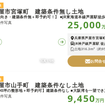
地
屋市宮塚町 建築条件無し土地
25,000
兵庫県芦屋市宮塚
JR神戸線芦屋駅 徒
土地316.3m²（約9
写真1/6枚
お問合
地
屋市山手町 建築条件なし土地
9,450
万円