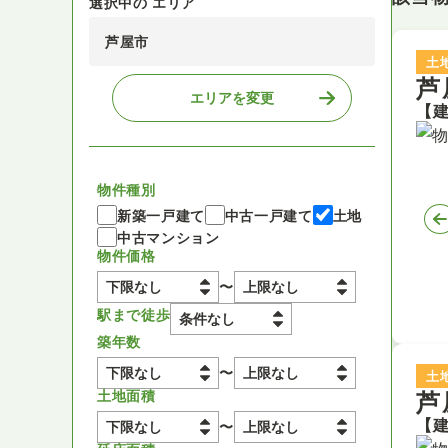
選択中の エリア
芦屋市
土
芦
エリアを変更
物件種別
新築一戸建て
中古一戸建て
土地
中古マンション
物件価格
〜
駅まで徒歩
築年数
〜
土
芦
土地面積
〜