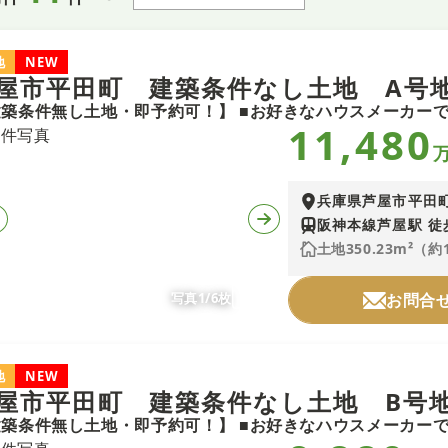
地
NEW
屋市平田町 建築条件なし土地 A号
11,480
兵庫県芦屋市平田
阪神本線芦屋駅 徒
土地350.23m²（約
写真1/6枚
お問合
地
NEW
屋市平田町 建築条件なし土地 B号