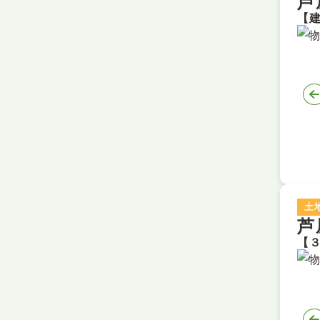
芦
土
芦