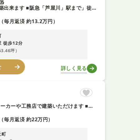
地
【建築条件無し土地+即予約可！】お好きなハウスメーカーで建築出来ます ■阪急「芦屋川」駅まで」徒歩約12分の好立地 ■南西向きで陽当たり良好 ■約53坪以上あり！閑静な住宅街！
（毎月返済 約13.2万円）
町
 徒歩12分
53.46坪）
せ
詳しく見る
【３沿線利用可＋即内覧可！】閑静な住宅地 ■お好きなハウスメーカーや工務店で建築いただけます ■約107坪の広々とした平坦地です ■前面道路幅員は約5.2mあり開放感がございます
（毎月返済 約22万円）
丘町