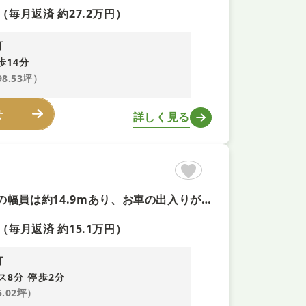
（毎月返済 約27.2万円）
町
歩14分
98.53坪）
せ
詳しく見る
【建築条件無し土地+即予約可】開放感のある角地 ■北西側公道の幅員は約14.9mあり、お車の出入りがスムーズ ■コープ、コンビニ、病院、小学校などが徒歩10分圏内の立地 ■陽当たり・通風しも良好
（毎月返済 約15.1万円）
町
ス8分 停歩2分
5.02坪）