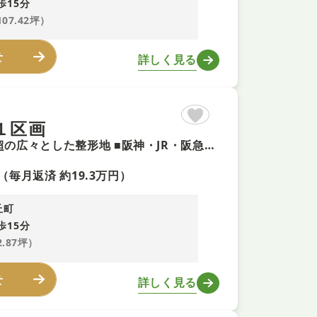
歩15分
107.42坪）
せ
詳しく見る
１区画
【建築条件無し！・即予約可！】更地渡し ■間口約11m、52坪超の広々とした整形地 ■阪神・JR・阪急利用可能！ ■お好きなハウスメーカーや工務店で建築できます ■国道2号線までお車で約3分！
（毎月返済 約19.3万円）
丘町
歩15分
2.87坪）
せ
詳しく見る