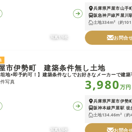
兵庫県芦屋市山手
阪急神戸線芦屋川駅
土地334m²（約101
写真1/6枚
お問合
地
屋市伊勢町 建築条件無し土地
3,980
万円
兵庫県芦屋市伊勢
阪神本線芦屋駅 徒
土地134.46m²（約
写真1/6枚
お問合