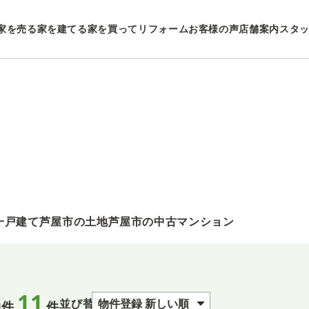
家を売る
家を建てる
家を買ってリフォーム
お客様の声
店舗案内
スタ
一戸建て
芦屋市の土地
芦屋市の中古マンション
11
並び替え
物件
件