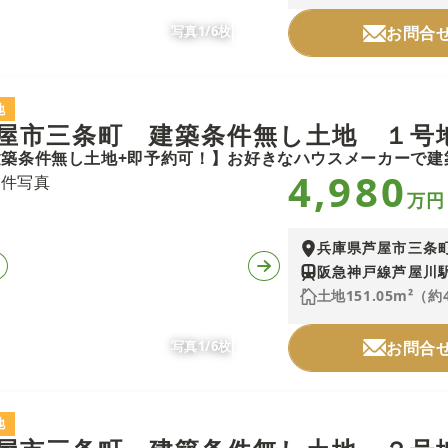
写真1/6枚
お問合
地
屋市三条町 建築条件無し土地 １号
4,980
万円
兵庫県芦屋市三条
阪急神戸線芦屋川駅
土地151.05m²（約
写真1/6枚
お問合
地