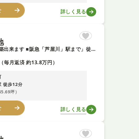
せ
詳しく見る
地
【建築条件無し土地+即予約可！】お好きなハウスメーカーで建築出来ます ■阪急「芦屋川」駅まで」徒歩約12分の好立地 ■南西向きで陽当たり良好 ■約45坪以上あり！閑静な住宅街！
（毎月返済 約13.8万円）
町
 徒歩12分
45.69坪）
せ
詳しく見る