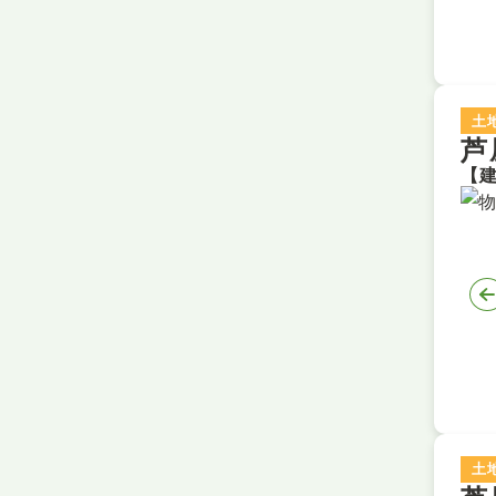
土
芦
土