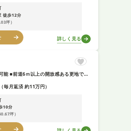
町
 徒歩12分
.03坪）
せ
詳しく見る
【平坦地×即予約可！】建築条件なしでお好きなメーカーで建築可能 ■前道6ｍ以上の開放感ある更地です ■スーパー「ライフ」まで徒歩約5分、利便性の高い立地環境 ■第一種中高層住居専用地域内の落ち着いた街並みが魅力
（毎月返済 約11万円）
町
歩10分
40.67坪）
せ
詳しく見る