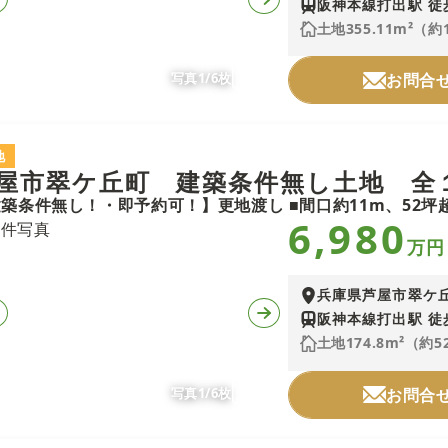
阪神本線打出駅 徒
土地355.11m²（約
写真1/6枚
お問合
地
屋市翠ケ丘町 建築条件無し土地 全
6,980
万円
兵庫県芦屋市翠ケ
阪神本線打出駅 徒
土地174.8m²（約5
写真1/6枚
お問合